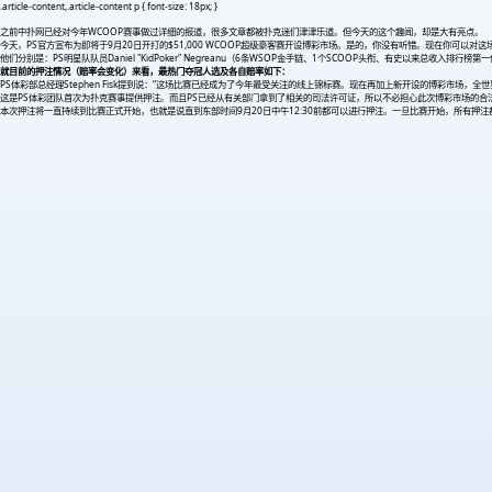
.article-content,.article-content p { font-size: 18px; }
之前中扑网已经对今年WCOOP赛事做过详细的报道，很多文章都被扑克迷们津津乐道。但今天的这个趣闻，却是大有亮点。
今天，PS官方宣布为即将于9月20日开打的$51,000 WCOOP超级豪客赛开设博彩市场。是的，你没有听错。现在你可
他们分别是：PS明星队队员Daniel "KidPoker" Negreanu（6条WSOP金手链、1个SCOOP头衔、有史以来总收入排行榜第
就目前的押注情况（赔率会变化）来看，最热门夺冠人选及各自赔率如下：
PS体彩部总经理Stephen Fisk提到说：“这场比赛已经成为了今年最受关注的线上锦标赛。现在再加上新开设的博彩市场
这是PS体彩团队首次为扑克赛事提供押注。而且PS已经从有关部门拿到了相关的司法许可证，所以不必担心此次博彩市场的合
本次押注将一直持续到比赛正式开始，也就是说直到东部时间9月20日中午12:30前都可以进行押注。一旦比赛开始，所有押