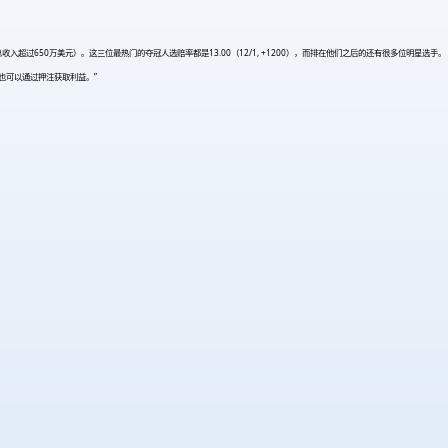
（PS线上平台总收入超过650万美元）。这三位最热门的夺冠人选赔率都是13.00（12/1, +1200），而排在他们之后的还有很多位明星选手。
，也可以通过押注获取利益。”