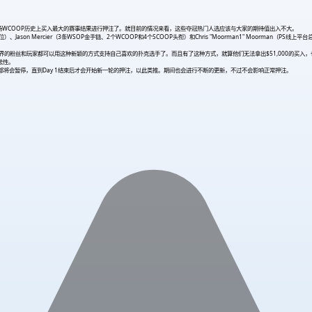
以对这场WCOOP历史上买入最大的赛事结果进行押注了。就目前的情况来看，这些夺冠热门人选应该与大家的期待值出入不大。
一位）、Jason Mercier（3条WSOP金手链、2个WCOOP和4个SCOOP头衔）和Chris "Moorman1" Moorman
，全世界的粉丝和玩家都可以用这种新颖的方式支持自己喜欢的扑克选手了。而且有了这种方式，就算他们无法拿出$51,000的买入
法性。
注都将会暂停，直到Day 1结束后才会开始新一轮的押注，以此类推。期间也会进行不断的更新，不过不会影响正常押注。