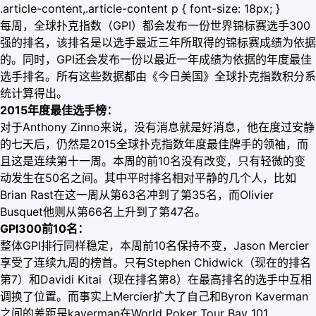
.article-content,.article-content p { font-size: 18px; }
每周，全球扑克指数（GPI）都会发布一份世界锦标赛选手300
强的排名，该排名是以选手最近三年所取得的锦标赛成绩为依据
的。同时，GPI还会发布一份以最近一年成绩为依据的年度最佳
选手排名。所有这些数据都由《今日美国》全球扑克指数积分系
统计算得出。
2015年度最佳选手榜：
对于Anthony Zinno来说，没有消息就是好消息，他在度过安静
的七天后，仍然是2015全球扑克指数年度最佳牌手的领袖，而
且这是连续第十一周。本周的前10名没有改变，只有轻微的变
动发生在50名之间。其中平时排名相对平静的几个人，比如
Brian Rast在这一周从第63名冲到了第35名，而Olivier
Busquet他则从第66名上升到了第47名。
GPI300前10名：
整体GPI排行同样稳定，本周前10名保持不变，Jason Mercier
享受了连续九周的榜首。只有Stephen Chidwick（现在的排名
第7）和Davidi Kitai（现在排名第8）在最高排名的选手中互相
调换了位置。而事实上Mercier扩大了自己和Byron Kaverman
之间的差距是kaverman在World Poker Tour Bay 101