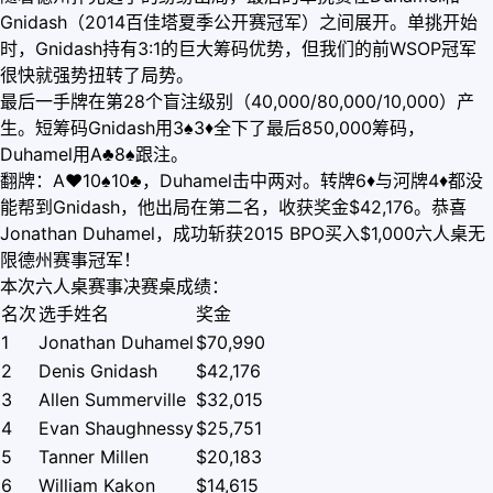
Gnidash（2014百佳塔夏季公开赛冠军）之间展开。单挑开始
时，Gnidash持有3:1的巨大筹码优势，但我们的前WSOP冠军
很快就强势扭转了局势。
最后一手牌在第28个盲注级别（40,000/80,000/10,000）产
生。短筹码Gnidash用3♠3
♦
全下了最后850,000筹码，
Duhamel用A♣8♠跟注。
翻牌：A
♥
10♠10♣，Duhamel击中两对。转牌6
♦
与河牌
4
♦
都没
能帮到Gnidash，他出局在第二名，收获奖金$42,176。恭喜
Jonathan Duhamel，成功斩获2015 BPO买入$1,000六人桌无
限德州赛事冠军！
本次六人桌赛事决赛桌成绩：
名次
选手姓名
奖金
1
Jonathan Duhamel
$70,990
2
Denis Gnidash
$42,176
3
Allen Summerville
$32,015
4
Evan Shaughnessy
$25,751
5
Tanner Millen
$20,183
6
William Kakon
$14,615