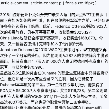
.article-content,.article-content p { font-size: 18px; }
2015百佳塔德州扑克公开赛中最受人瞩目的亮点WPT主赛事目
前正在如火如荼的进行着，但在最终的冠军诞生之前，已经有许
许多多的边赛有了结果。此前，Federico Ottenio冲破3,922人
次的参赛阵容，勇夺开幕赛冠军，收获奖金$325,127。
Chris Limo也斩获全能百万赛冠军，收获奖金$168,873。今
天，又一位著名德州扑克牌手加入了他们的行列。
Jonathan Duhamel是2010 WSOP主赛事冠军，现在的他又再
次多了一个冠军的头衔。因为他刚刚从287人的参赛阵容中脱颖
而出，斩获赛事#14（买入$1,000六人桌无限德州扑克赛事）的
冠军，收获奖金$70,990。
虽然这次5位数的奖金在Duhamel的职业生涯奖金中只排名第17
位，但它却是一次具有重要意义的胜利，因为它标记了
Duhamel本年度的第三金。第一金是在今年1月份，他赢得了
PCA买入$5,000八人桌赛事冠军，奖金$116,738。第二金则是
令所有人都垂涎的WSOP $111,111一滴水大型慈善豪客赛，奖金
高达400万美元，而这也是他职业生涯第二条金手链。
随着德州扑克选手的纷纷出局，最后的单挑赛在Duhamel和