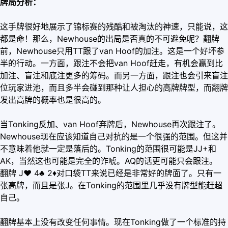
牌局分析：
这手牌很好地展示了锦标赛的残酷和被淘汰的神速，只能说，这
都是命！那么，Newhouse的出局是否真的不可避免呢？翻牌
前，Newhouse只用TT跟了van Hoof的加注。这是一个好坏参
半的行动。一方面，跟注不会把van Hoof赶走，有机会赢到比
加注、盲注和底注更多的筹码。而另一方面，跟注也会引来盲注
位玩家进池，而且多半会碰到那种让人担心的高牌牌型，而翻牌
发出高牌的概率也是很高的。
当Tonking反加、van Hoof弃牌后，Newhouse再次跟注了。
Newhouse现在应该知道自己对抗的是一个很强的范围。但这并
不意味着他就一定是落后的。Tonking的范围很可能是JJ+和
AK，当然这也可能是完全的诈唬。AQ的话更可能只会跟注。
翻牌 J
♥
4♣ 2
♦
对口袋TT来说已经是非常好的牌面了。只有一
张高牌，而且是张J。在Tonking的范围里几乎没有牌型能赶超
自己。
翻牌基本上没有改变任何事情。现在Tonking做了一个标准的持