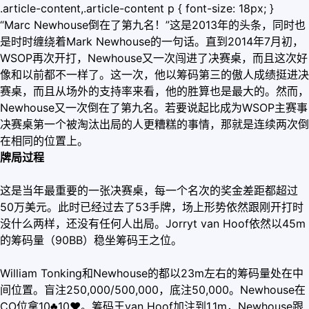
.article-content,.article-content p { font-size: 18px; }
“Marc Newhouse倒在了第九名！”这是2013年的头条，同时也
是时时缠绕着Mark Newhouse的一句话。直到2014年7月初，
WSOP再次开打，Newhouse又一次闯进了决赛桌，而且这次好
像和以前都不一样了。这一次，他以筹码第三的傲人成绩挺进决
赛桌，而且从场外的支持率来看，他的胜算也是最大的。然而，
Newhouse又一次倒在了第九名。若要说起比成为WSOP主赛事
决赛桌第一个被淘汰出局的人更糟糕的事情，那就是连续两次倒
在相同的位置上。
牌局过程
这是当年最重要的一张决赛桌，每一个名次的奖金差距都超过
50万美元。此时已经过去了53手牌，场上形势依然跟刚开打时
没什么两样，还没有任何人出局。Jorryt van Hoof依然以45m
的筹码量（90BB）稳坐筹码王之位。
William Tonking和Newhouse的都以23m左右的筹码量处在中
间位置。盲注250,000/500,000，底注50,000。Newhouse在
CO位拿10♣10
♥
。筹码王van Hoof加注到1.1m，Newhouse跟