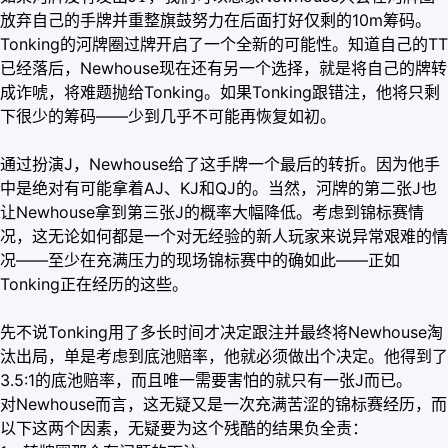
放弃自己的手牌并重整旗鼓努力在后面打好仅剩的10m筹码。
Tonking的河牌圈过牌开启了一个全新的可能性。知道自己的TT
已经落后，Newhouse现在还有另一个选择，就是将自己的牌转
成诈唬，将难题抛给Tonking。如果Tonking跟错注，他将只剩
下很少的筹码——少到几乎不可能再恢复如初。
通过扮演J，Newhouse给了这手牌一个最后的转折。因为他手
中是绝对有可能拿着AJ、KJ和QJ的。当然，河牌的第二张J也
让Newhouse拿到第三张J的概率大幅降低。考虑到锦标赛情
况，这无论如何都是一个对无经验的新人玩家来说异常艰难的情
况——至少在充满压力的现场锦标赛中的确如此——正如
Tonking正在经历的这些。
先不说Tonking用了多长时间才决定跟注并最终将Newhouse淘
汰出局，单是考虑到底池赔率，他就必须做出个决定。他得到了
3.5:1的底池赔率，而且唯一需要害怕的就只有一张J而已。
对Newhouse而言，这无疑又是一次充满苦涩的锦标赛经历，而
以下这两个因素，无疑要为这个残酷的结果负全责：