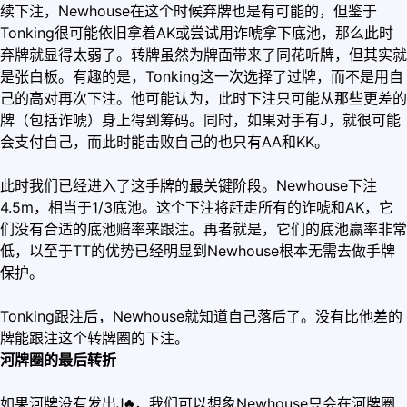
续下注，Newhouse在这个时候弃牌也是有可能的，但鉴于
Tonking很可能依旧拿着AK或尝试用诈唬拿下底池，那么此时
弃牌就显得太弱了。转牌虽然为牌面带来了同花听牌，但其实就
是张白板。有趣的是，Tonking这一次选择了过牌，而不是用自
己的高对再次下注。他可能认为，此时下注只可能从那些更差的
牌（包括诈唬）身上得到筹码。同时，如果对手有J，就很可能
会支付自己，而此时能击败自己的也只有AA和KK。
此时我们已经进入了这手牌的最关键阶段。Newhouse下注
4.5m，相当于1/3底池。这个下注将赶走所有的诈唬和AK，它
们没有合适的底池赔率来跟注。再者就是，它们的底池赢率非常
低，以至于TT的优势已经明显到Newhouse根本无需去做手牌
保护。
Tonking跟注后，Newhouse就知道自己落后了。没有比他差的
牌能跟注这个转牌圈的下注。
河牌圈的最后转折
如果河牌没有发出J♣，我们可以想象Newhouse只会在河牌圈