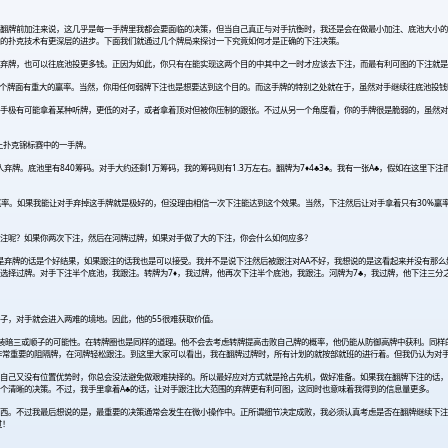
翻牌前加注来说，这几乎是每一手牌里我都会要面临的决策，但当自己真正与对手抗衡时，我还是会在做最小加注、底池大小的
的扑克技术有更深层的进步。下面我们就通过几个牌局来探讨一下究竟如何才是正确的下注决策。
弃牌，也可以往底池投更多钱。正因为如此，你只有在能实现这两个目的中其中之一时才应该去下注，而最有利可图的下注就是
在这个牌面有重大的赢率。当然，你用任何弱牌下注也是想要达到这个目的。而这手牌的特别之处就在于，虽然对手继续往底池投
对手极有可能拿着某种听牌，更低的对子，或者拿着顶对但被你压制的跟张。不过从另一个角度看，你的手牌很是脆弱的，虽然对手
上扑克锦标赛中的一手牌。
人弃牌。底池里有840筹码。对手大约还剩1万筹码，我的筹码则有1.3万左右。翻牌为7
♦
4♣3♣。我有一张A♣，假如在这里
的赢率。如果我能让对手弃掉这手牌就是极好的，但没理由相信一次下注能达到这个效果。当然，下注然后让对手拿着只有30%
下注呢？如果你两次下注，然后在河牌过牌，如果对手做了大的下注，你会什么如何应多？
要是弃牌的话是个好结果，如果跟注的话我也是可以接受。我并不是说下注然后被跟注对AA不好，我想说的是这看起来并没有那
选择过牌。对手下注半个底池，我跟注。转牌为7
♦
，我过牌，他再次下注半个底池，我跟注。河牌为7♣，我过牌，他下注三分
子，对手就会进入两难的境地。因此，他的55很难获取价值。
有假装暗三或顺子的可能性。在转牌圈也是同样的道理。他不会去考虑转牌提高击败自己牌的概率，他仍能从防御高牌中获利。同样
非常重要的阻隔牌，在河牌轻松跟注。到这里大家可以看出，我在翻牌过牌时，所有计划的就按部就班的进行着。但我仍认为对
自己又没有位置优势时，你总会没法避免做艰难抉择的。所以最好应对方式就是抢占先机，做好准备。如果我在翻牌下注的话，
个清晰的决策。不过，我手里拿着A♣的话，让对手跟注比大范围的弃牌更有利可图，这同时也意味着我得到的信息量更多。
西。不过我最后想说的是，最重要的决策通常会发生在微小操作中。正所谓细节决定成败，我必须认真考虑是否在翻牌继续下注
过！