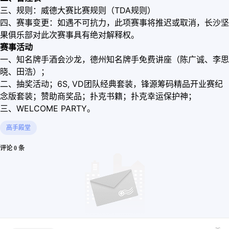
三、规则：威德大赛比赛规则（TDA规则）
四、赛事变更：如遇不可抗力，此项赛事将推迟或取消，长沙坚
果俱乐部对此次赛事具有绝对解释权。
赛事活动
一、知名牌手酒会沙龙，德州知名牌手免费讲座（陈广诚、李思
晓、田浩）；
二、抽奖活动；6S, VD团队经典套装，锋源筹码精品开业赛纪
念版套装；赞助商奖品；扑克书籍；扑克幸运保护神；
三、WELCOME PARTY。
高手殿堂
评论 0 条