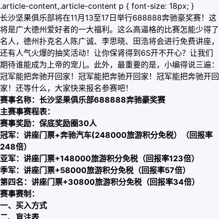
.article-content,.article-content p { font-size: 18px; }
长沙坚果俱乐部将在11月13至17日举行688888奔驰豪奖赛！这
将是广大德州爱好者的一大福利。这么高逼格的比赛怎能少得了
名人，德州扑克名人陈广诚、李思晓、田浩将会进行免费讲座，
还有人气火爆的抽奖活动！让你保肾得到6S开不开心？让我们
期待谁能成为上帝的宠儿。此外，最重要的是，小编得说三遍：
冠军能把奔驰开回家！冠军能把奔驰开回家！冠军能把奔驰开回
家！还等什么，大家快来报名参赛吧！
赛事名称：
长沙坚果俱乐部688888奔驰豪奖赛
主赛事赛程表：
赛事奖励：
保底奖励圈30人
冠军：讲座门票+奔驰汽车(248000旅游积分免税）（回报率
248倍）
亚军：讲座门票+148000旅游积分免税（回报率123倍）
季军：讲座门票+58000旅游积分免税（回报率57倍）
第四名：讲座门票+30800旅游积分免税（回报率34倍）
赛事赛制：
一、买入方式
二、盲注表