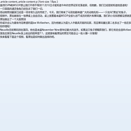
.article-content,.article-content p { font-size: 18px; }
虽然ESPN和WSOP想让我们不得不等到11月10日才能知道今年的世界冠军花落谁家，但抱歉，我们已经提前知道他是谁啦！
一只萌萌的通灵兔兔已经告诉了我们一切。
用动物预测赢家已经是一项非常久远的传统了。今天，我们带来了马耳他最神通广大的动物先知——一只名叫“黑钻”的兔子。
视频中，黑钻被放在一张牌桌上自由活动，桌上放置着本届WSOP全部九名FT成员的照片和筹码量。我们的小先知想都没想就直接选中了Pi
黑钻做出了一个大胆预测
你或许会认为最有夺冠希望的是Joe McKeehen，因为他被认为是九人中最具天赋的玩家，而且筹码量比第二名多出了一倍还
但你错啦！
Neuville目前筹码排名第四，他也是本届November Nine里年纪最大的选手。如果这只兔子想糊弄我们，那它肯定会选McK
某些庄家在Neuville身上给出的赔率是7:1，这就意味着黑钻的预言可能会让一些人赚一大笔哦！
快来看看下面这个视频，看黑钻是如何做出选择的吧。