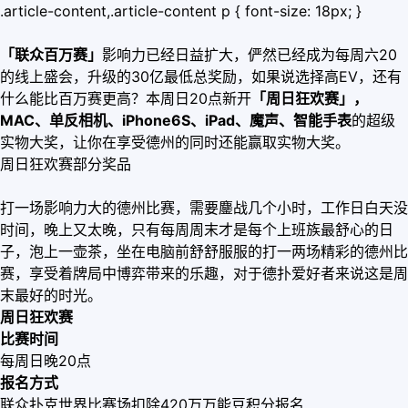
.article-content,.article-content p { font-size: 18px; }
「联众百万赛」
影响力已经日益扩大，俨然已经成为每周六20
的线上盛会，升级的30亿最低总奖励，如果说选择高EV，还有
什么能比百万赛更高？本周日20点新开
「周日狂欢赛」，
MAC、单反相机、iPhone6S、iPad、魔声、智能手表
的超级
实物大奖，让你在享受德州的同时还能赢取实物大奖。
周日狂欢赛部分奖品
打一场影响力大的德州比赛，需要鏖战几个小时，工作日白天没
时间，晚上又太晚，只有每周周末才是每个上班族最舒心的日
子，泡上一壶茶，坐在电脑前舒舒服服的打一两场精彩的德州比
赛，享受着牌局中博弈带来的乐趣，对于德扑爱好者来说这是周
末最好的时光。
周日狂欢赛
比赛时间
每周日晚20点
报名方式
联众扑克世界比赛场扣除420万万能豆积分报名