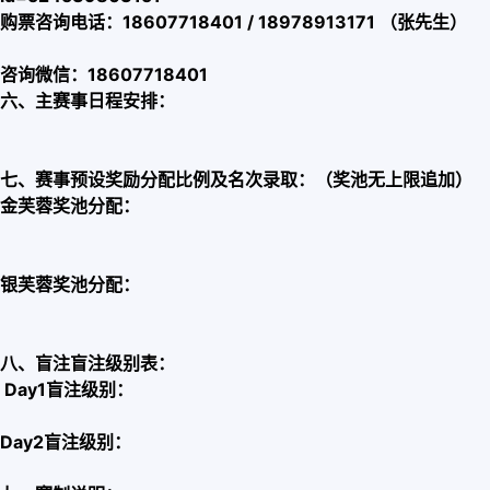
购票咨询电话：18607718401 / 18978913171 （张先生）
咨询微信：18607718401
六、主赛事日程安排：
七、赛事预设奖励分配比例及名次录取：（奖池无上限追加）
金芙蓉奖池分配：
银芙蓉奖池分配：
八、盲注盲注级别表：
Day1盲注级别：
Day2盲注级别：