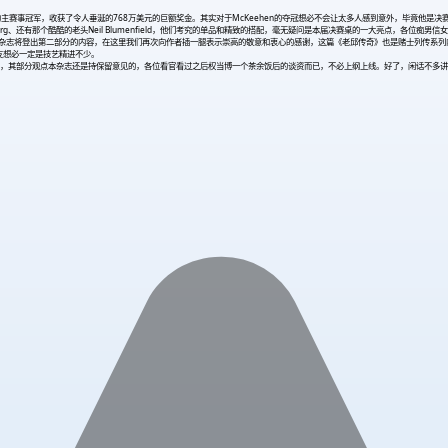
了新一届的主赛事冠军，收获了令人垂涎的768万美元的巨额奖金。其实对于McKeehen的夺冠想必不会让太多人感到意外，毕
einberg、还有那个酷酷的老头Neil Blumenfield，他们考究的单品和精致的搭配，毫无疑问是本届决赛桌的一大亮点，各位
本期杂志将登出第二部分的内容，在这里我们再次向作者插一腿表示崇高的敬意和衷心的感谢，这篇《老邱传奇》也是赌士列传系
友想必一定是技艺精进不少。
，其部分观点本杂志还是持保留意见的，各位看官看过之后权当博一个茶余饭后的谈资而已，不必上纲上线。好了，闲话不多讲