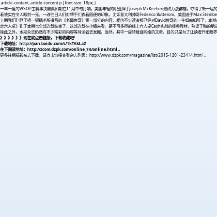
.article-content,.article-content p { font-size: 18px; }
一年一度的WSOP主赛事决赛桌如期在11月中旬打响，美国年轻的职业牌手Joseph McKeehen最终力战群雄，夺得
着装实在令人眼前一亮，一改往日人们对牌手们衣着随便的印象。比如意大利帅哥Federico Butteroni、美国选手Max St
上期我们刊登了插一腿插老所撰写的《老邱传奇》第一部分的内容，相信不少读者都已经对David传奇的一生如痴如醉了，
定六人桌》到了本期也全部连载结束了，这部连载在小编来看，是不可多得的线上六人桌Cash实战的经典教材，熟读于胸的朋
除此之外，本期杂志仍然有不少精彩的内容等待读者去发掘，当然，其中一些转载自网络的文章，目的只是为了让读者开拓眼界
》》》》》》现在就点击链接，下载收藏吧!
下载地址：http://pan.baidu.com/s/1kTAkLaZ
在下阅读地址：http://zcom.dzpk.com/online_74/online.html 。
更多往期精彩杂志下载，请点击链接查看杂志列表：http://www.dzpk.com/magazine/list/2015-1201-23414.html 。