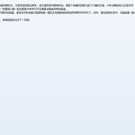
竟他是决赛桌的筹码王，又是年轻的职业牌手，各方面的条件都很符合。倒是个有趣的现象引起了小编的主意，今年决赛桌有几位选手的
痴男信女一定要随小编一起去看看今年WSOP主赛事决赛桌的特别报道。
列内容的完结篇，意犹未尽的读者只能期待插一腿先生有雅致继续其他传奇牌手的写作了。另外，理论园地栏目中，长篇连载《搞
，请拿起鼠标点击下一页吧。