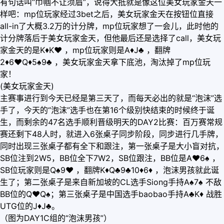
有句话叫“巾帼不让须眉”，说得大抵就是像这位美女玩家金天一
样吧：mp位玩家经过3bet之后，美女玩家金天在按钮位直接
all-in了大概3.2万的计分牌，mp位玩家想了一会儿，此时他的
计分牌落后于美女玩家金天，但他最后还是选择了call，美女玩
家金天的是K
♦
K
♥
，mp位玩家则是A
♦
J♣ ，翻牌
2
♦
6
♥
Q
♦
5♠9♣ ，美女玩家金天拿下底池，淘汰掉了mp位玩
家！
(美女玩家金天)
主赛事进行到今天已经是第三天了，而每天必出的就是“泡沫”选
手了，今天的“泡沫”选手也在第16个级别快结束的时候终于诞
生，而剩余的47名选手顺利晋级明天的DAY2比赛：百万赛常规
赛还剩下48人时，就进入6张桌子同步阶段，同步进行几手牌，
同时出现三张桌子都有全下和跟注，第一张桌子是大小盲对抗，
SB位注到2W5，BB位全下7W2，SB位跟注，BB位是A
♥
6♠ ，
SB位玩家则是Q♠9
♥
，翻牌K
♦
Q♣9♣10
♦
6
♦
，泡沫男孩就此诞
生了；第二张桌子是来自新加坡的CL选手Siong手持A♠7♠ 不敌
BB位的Q
♥
Q♠；第三张桌子是中国选手baobao手持A♣K
♦
战胜
UTG位的J
♦
J♣。
（图为DAY1C组的“泡沫男孩”）