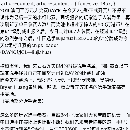
.article-content,.article-content p { font-size: 18px; }
2016澳门百万元大奖赛DAY1C在今天2点整正式开赛！不得不
说作为最后一天的小组比赛，现场报名的玩家选手人满为患！再
次刷新了单日参赛人数！而奖池也超过了惊人的600万港币！在
第6个级别截止报名后，今日共计667人参赛，在经过16个级别
的激烈争夺之后，中国选手liujiahua以357000的计分牌成为今
天C组标准赛的chips leader！
(DAY1C组CL—liujiahua)
按照惯例，我们来看看昨天B组的晋级选手名单，同时恭喜以下
玩家选手经过自己不懈努力闯进DAY2的比赛！加油！
而今天在赛场上，“波哥”刘少坡、“超黑”罗曦湘、吴绍纲、
Bryan Huang黄迪伟、赵威、杨崇贤等等知名的选手玩家都亮
相赛场。
（赛场部分选手合集）
这么多的玩家选手参赛，当然少不了玩家们大秀拳脚的机会！而
中国选手在赛场上也捷报不断！我们先来看看陈昊的这一手牌：
比赛进行到第5个级别，盲注300/600，mp1位和co位玩家补齐