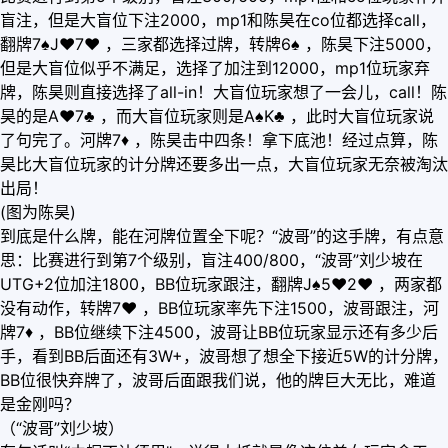
盲注，但是大盲位下注2000，mp1和陈昊在co位都选择call，
翻牌7♠J
♥
7
♥
，三家都选择过牌，转牌6♠ ，陈昊下注5000，
但是大盲位似乎不满足，选择了加注到12000，mp1位玩家弃
牌，陈昊则直接选择了all-in！大盲位玩家想了一会儿，call！陈
昊的是A
♥
7♣ ，而大盲位玩家则是A♠K♣ ，此时大盲位玩家说
了句完了。河牌7
♦
，陈昊击中四条！拿下底池！经过点算，陈
昊比大盲位玩家的计分牌还要多出一点，大盲位玩家无奈被淘汰
出局！
(图为陈昊)
到底是什么牌，能在河牌位置全下呢？“波哥”的这手牌，有点意
思：比赛进行到第7个级别，盲注400/800，“波哥”刘少坡在
UTG+2位加注1800，BB位玩家跟注，翻牌J♠5
♥
2
♥
，两家都
没有动作，转牌7
♥
，BB位玩家率先下注1500，波哥跟注，河
牌7
♦
，BB位继续下注4500，波哥让BB位玩家显示还有多少后
手，看到BB后面还有3W+，波哥想了想全下接近5W的计分牌，
BB位很快弃牌了，波哥后面跟我们说，他的牌巨大无比，难道
是金刚吗？
（“波哥”刘少坡）