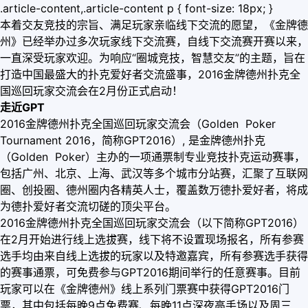
.article-content,.article-content p { font-size: 18px; }
本着交友竞技的宗旨、满足玩家亲临线下交流的愿望，《金牌德
州》已经举办过多次玩家线下交流赛，自线下交流赛开赛以来，
一直深受玩家欢迎。为响应
“圈城竞技，智慧交友”
的主题，旨在
打造中国最盛大的扑克爱好者交流盛事，
2016金牌德州扑克全
国巡回玩家交流会在2月份正式启动！
走近GPT
2016金牌德州扑克全国巡回玩家交流会（Golden Poker
Tournament 2016，简称GPT2016）, 是金牌德州扑克
（Golden Poker）主办的一项通票制专业竞技扑克运动赛事，
包括广州、北京、上海、武汉等多个城市分站赛，汇聚了互联网
圈、创投圈、德州圈内各精英人士，覆盖数万德扑爱好者，将成
为德扑爱好者交流切磋的顶尖平台。
2016金牌德州扑克全国巡回玩家交流会（以下简称GPT2016）
在2月开始进行线上选拔赛，线下将不设置现场报名，所有参赛
选手均由来自线上选拔的玩家以及特邀嘉宾，所有参赛选手获得
的赛事通票，可免费参与GPT2016期间举行的任意赛事。
目前
玩家可以在《金牌德州》线上系列门票赛中获得GPT2016门
票，其中包括每晚9点免费赛、每晚11点深夜高手场以及周三