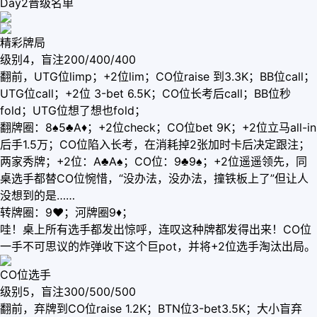
Day2晋级名单
精彩牌局
级别4，盲注200/400/400
翻前，UTG位limp；+2位lim；CO位raise 到3.3K；BB位call；
UTG位call；+2位 3-bet 6.5K；CO位长考后call；BB位秒
fold；UTG位想了想也fold；
翻牌圈：8♠5♣A♦；+2位check；CO位bet 9K；+2位立马all-in
后手1.5万；CO位陷入长考，在消耗掉2张加时卡后决定跟注；
两家秀牌；+2位：A♣A♠；CO位：9♣9♠；+2位遥遥领先，同
桌选手都替CO位惋惜，“没办法，没办法，撞铁板上了”但让人
没想到的是……
转牌圈：9♥；河牌圈9♦；
哇！桌上所有选手都发出惊呼，连叹这种牌都发得出来！CO位
一手不可思议的炸弹收下这个巨pot，并将+2位选手淘汰出局。
CO位选手
级别5，盲注300/500/500
翻前，弃牌到CO位raise 1.2K；BTN位3-bet3.5K；大小盲弃