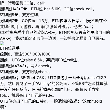
牌，行动回到CO位，call；
翻牌圈J♠3♦T♥；BTN位 bet 5.6K；CO位check-call；
转牌圈5♥；双方过牌；
河牌圈7♥；CO位bet 1.3万；BTN位陷入长考，目光不断在公
共牌和对手间游移，再消耗2张延时卡后，他决定call；
CO位率先秀出自己的底牌A♦Q♠；BTN位见状兴奋的甩出自己的
A♣K♦；“我就知道”BTN位一边说，一边将底池揽到自己面前。
BTN位选手
级别8，盲注500/1000/1000
翻前，UTG位raise 6.5K；弃牌到BB位call注；
翻牌圈A♣7♣3♦；两人check；
转牌圈K♥；双方继续check；
河牌圈8♠；BB位bet 7.5K；UTG位选手一番长考后raise到2.7
万，然后复刻了一手“Wesley”的名场面，不管BB位怎么挑逗就
是没有任何反应，在消耗掉两张加时卡后，BB位选手直接
fold，然后亮出了自己的A♠3♠。
UTG位亮出了自己的口袋K，一脸遗憾的说道：“这你也fold
啊？”