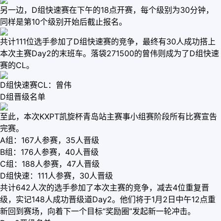
另一边，D组快速赛在下午的18点开赛，每个级别为30分钟，
同样是第10个级别开始后截止报名。
共计111位选手参加了D组快速赛的竞争，最终有30人成功搭上
本次主赛Day2的末班车。落袋271500的曾伟则成为了D组快速
赛的CL。
D组快速赛CL：曾伟
D组晋级名单
至此，本次KXPT凯旋杯青岛站主赛事小组赛阶段所有比赛宣告
完赛。
A组：167人参赛，35人晋级
B组：176人参赛，40人晋级
C组：188人参赛，47人晋级
D组快速：111人参赛，30人晋级
共计642人次的选手参加了本次主赛的竞争，减去4位重复晋
级，实记148人成功晋级道Day2。他们将于1月2日中午12点重
新回到赛场，向着下一个目标“奖励圈”发起新一轮冲击。