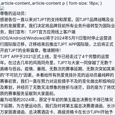
.article-content,.article-content p { font-size: 18px; }
尊敬的运动员：
感谢各位一直以来对TJPT的支持和厚爱。因TJPT品牌战略及业
务的发展需求，我们决定将品牌目前所有业务升级转型为国际业
务，我们宣布：TJPT官方应用线上客户端
(IOS/Android/Windows)将于2024年5月11日暂时停止运营进
行国际版迁移，迁移结束后推出TJPT APP国际版，之后将正式
开启TJPT的全新篇章，敬请期待！
TJPT APP于2021正式上线，至今已经走过了4个完整的运营
年。在过去几年的风雨同舟里，TJPT与大家一同穿越了无数个
高峰与低谷。疫情、暴雨、无数次的赛事延期、无数次突如其来
的“不可抗力”因素，本着给所有热爱竞技扑克的运动员最纯粹的
赛事初衷，我们一直在努力对这些措手不及的变化做出积极响应
及筹划，并经历了无数无法想象的挫折与迷茫，目的是为了将优
质的赛事服务呈献到大家面前。
最为动荡的2024年，原定于年初的第五届总决赛在不得已情况
下延期，为方便运动员，我们及时将第五届总决赛邀请函、长沙
万家丽邀请函、总决赛酒店卡、高级资格卡在长沙TJPH开始予