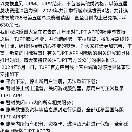
以兑换直到TJPM、TJPV结束。不包含其他类资格，以第五届
总决赛邀请函为例：2023年共计举行城市选拔赛4站，共计选
拔发放785张第五届总决赛邀请函，直至目前为止已兑换消耗
630余张。
我们深深感谢大家在过去的几年里对TJPT APP的陪伴与支持，
之后，TJPT依旧不变，并总结经验，重振旗鼓，将发展路线转
至国际，继续怀揣着初心不变的梦想，为大家打造更加完善、丰
富。新奇的国际赛事！有关TJPT APP国际版的相关进展和具体
推出时间，请大家持续关注TJPT官方公众号的相关推送。
2024年5月11日，TJPT官方应用线上客户端暂时停运具体事项
安排如下：
● 平台下架，停止新用户注册，无法重新下载；
● 暂时停止线上运营，关闭游戏服务器，原用户可正常登录
TJPT APP；
● 暂时关闭app内的所有相关服务；
● 账号数据及资料等信息原封进行保留，全部迁移至国际版
TJPT APP内；
● 账号内所持有积分、资格卡、邀请函原封进行保留，全部迁
移至国际版TJPT APP内。