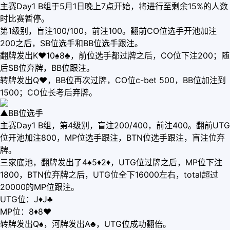
主赛Day1 B组于5月1日晚上7点开始，将进行至剩余15%的人数
时比赛暂停。
第1级别，盲注100/100，前注100。翻前CO位选手开池加注
200之后，SB位选手和BB位选手跟注。
翻牌发出K♥10♠8♣，前位选手都过牌之后，CO位下注200；随
后SB位弃牌，BB位跟注。
转牌发出Q♥，BB位再次过牌，CO位c-bet 500，BB位加注到
1500；CO位长考后弃牌。
▲BB位选手
主赛Day1 B组，第4级别，盲注200/400，前注400。翻前UTG
位开池加注800，MP位选手跟注，BTN位选手跟注，盲注位弃
牌。
三家底池，翻牌发出了4♠5♦2♦，UTG位过牌之后，MP位下注
1800，BTN位弃牌之后，UTG位全下16000左右，total超过
20000的MP位跟注。
UTG位：J♦J♣
MP位：8♦8♥
转牌发出Q♠，河牌发出A♣，UTG位成功翻倍。