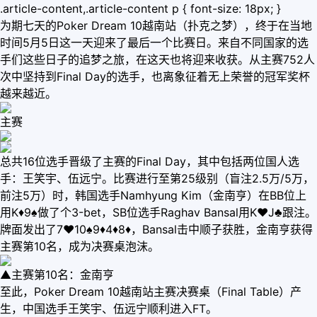
.article-content,.article-content p { font-size: 18px; }
为期七天的Poker Dream 10越南站（扑克之梦），终于在当地
时间5月5日这一天迎来了最后一个比赛日。来自不同国家的选
手们这些日子的追梦之旅，在这天也将迎来收获。从主赛752人
次中坚持到Final Day的选手，也离象征着无上荣誉的冠军奖杯
越来越近。
主赛
总共16位选手晋级了主赛的Final Day，其中包括两位国人选
手：王笑宇、伍远宁。比赛进行至第25级别（盲注2.5万/5万，
前注5万）时，韩国选手Namhyung Kim（金南亨）在BB位上
用K♦9♠做了个3-bet，SB位选手Raghav Bansal用K♥J♣跟注。
牌面发出了7♥10♠9♦4♦8♦，Bansal击中顺子获胜，金南亨获得
主赛第10名，成为决赛桌泡沫。
▲主赛第10名：金南亨
至此，Poker Dream 10越南站主赛决赛桌（Final Table）产
生，中国选手王笑宇、伍远宁顺利进入FT。