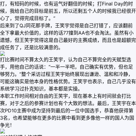
打，有短码的时候，也有运气好翻倍的时候；打Final Day的时
候，我给自己的目标是前五，所以还剩五个人的时候我已经很开
心了，觉得完成目标了。”
后来到了QJ同花那手牌，王笑宇觉得是自己打错了，应该翻前
全下拿最大价值的，这样的话77撞到AA也不会淘汰。虽然有小
遗憾，但王笑宇觉得这是自己最好的主赛成绩，而且也是超额完
成任务了，还是比较满意的。
打比赛时间不算太久的王笑宇，认为自己不算完全的天赋型选
手，用他自己的话说：“一半一半吧，自己确实有优势，但也足
够努力。”整个采访过程王笑宇始终展现出谦逊、温和和冷静，
可能这确实是他本身的性格优势。王笑宇也表示，自己几乎没有
系统学习过扑克知识，基本都是实操。
本职工作时间相对自由的王笑宇，现在基本上有时间就会打比
赛，对于之后的参赛计划也有个大致的想法。最后，王笑宇在本
次PD10主赛中成为坚持到最后的一位中国选手，恭喜他获得第
3名，也希望能够在更多的比赛中看到更多像他一样的国人为国
争光！