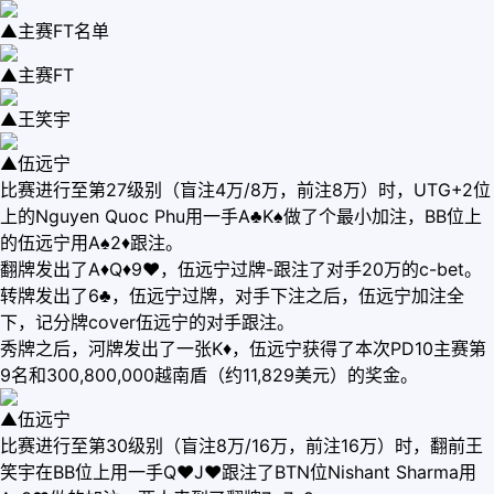
▲主赛FT名单
▲主赛FT
▲王笑宇
▲伍远宁
比赛进行至第27级别（盲注4万/8万，前注8万）时，UTG+2位
上的Nguyen Quoc Phu用一手A♣K♠做了个最小加注，BB位上
的伍远宁用A♠2♦跟注。
翻牌发出了A♦Q♦9♥，伍远宁过牌-跟注了对手20万的c-bet。
转牌发出了6♣，伍远宁过牌，对手下注之后，伍远宁加注全
下，记分牌cover伍远宁的对手跟注。
秀牌之后，河牌发出了一张K♦，伍远宁获得了本次PD10主赛第
9名和300,800,000越南盾（约11,829美元）的奖金。
▲伍远宁
比赛进行至第30级别（盲注8万/16万，前注16万）时，翻前王
笑宇在BB位上用一手Q♥J♥跟注了BTN位Nishant Sharma用