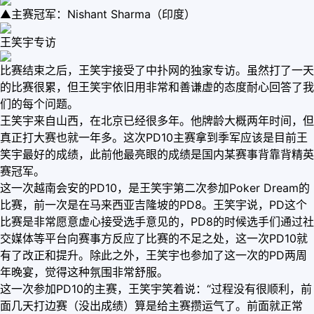
▲主赛冠军：Nishant Sharma（印度）
王笑宇专访
比赛结束之后，王笑宇接受了中扑网的独家专访。虽然打了一天
的比赛很累，但王笑宇依旧用非常和善谦虚的态度耐心回答了我
们的每个问题。
王笑宇来自山西，在北京已经很多年。他牌龄大概两年时间，但
真正打大赛也就一年多。这次PD10主赛拿到季军应该是目前王
笑宇最好的成绩，此前他最亮眼的成绩是国内某赛事背靠背精英
赛冠军。
这一次越南会安的PD10，是王笑宇第二次参加Poker Dream的
比赛，前一次是在马来西亚吉隆坡的PD8。王笑宇说，PD这个
比赛是非常愿意虚心接受选手意见的，PD8的时候选手们通过社
交媒体等平台向赛事方反应了比赛的不足之处，这一次PD10就
有了改正和提升。除此之外，王笑宇也参加了这一次的PD两周
年晚宴，觉得这种氛围非常舒服。
这一次参加PD10的主赛，王笑宇笑着说：“过程没有很顺利，前
面几天打边赛（没出成绩）算是给主赛攒运气了。前面就正常