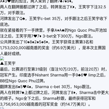
A♦3♥做的加注，两人来到了翻牌7♣7♠9♦。
两人在翻牌圈都过牌了之后，转牌发出了K♦，王笑宇下注32.5
万，对手跟注。
河牌发出了Q♣，王笑宇c-bet 35万，对手跟注之后王笑宇收下
底池。
就在紧接着的下一手牌里，手拿A♦A♣的Ngo Quoc Phu开池加
注之后，王笑宇用7♥7♦ 3-bet全下300万，Ngo跟注。
公共牌发出了10♠8♠2♠5♠6♦，王笑宇获得主赛第3名和
1,753,020,000越南盾的奖金（约6.9万美元），是本次主赛国
人最好成绩。
▲王笑宇
最后，比赛进行至第31级别（盲注10万/20万，前注20万）时，
冠军产生。印度选手Nishant Sharma用一手9♣6♥ limp之后，
BB位Ngo Quoc Phu过牌。
翻牌发出6♠5♥4♠，Sharma c-bet 30万，Ngo跟注。
两人在转牌7♣上都过牌之后，河牌发出了8♦，Sharma击中更大
的顺子。Ngo全下之后，Sharma秒跟，最终获得冠军和
3,756,953,000越南盾的冠军奖金（约14.7万美元）。