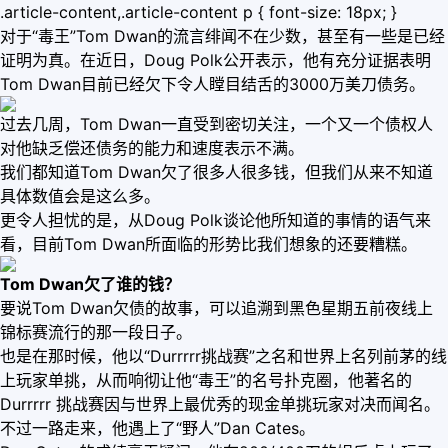
.article-content,.article-content p { font-size: 18px; }
对于“毒王”Tom Dwan的流言绯闻不在少数，甚至有一些是已经
证明为真。在近日，Doug Polk公开表示，他有充分证据表明
Tom Dwan目前已经欠下令人瞠目结舌的3000万美刀债务。
过去几周，Tom Dwan一直受到密切关注，一个又一个债权人
对他缺乏偿还债务的能力和速度表示不满。
我们都知道Tom Dwan欠了很多人很多钱，但我们从来不知道
具体数值会是这么多。
更令人担忧的是，从Doug Polk谈论他所知道的事情的语气来
看，目前Tom Dwan所面临的形势比我们想象的还要糟糕。
Tom Dwan欠了谁的钱？
要说Tom Dwan欠债的故事，可以追溯到黑色星期五前夜线上
锦标赛流行的那一段日子。
也是在那时候，他以“Durrrrr挑战赛”之名和世界上名列前茅的线
上玩家单挑，从而响彻让他“毒王”的名号扑克圈，他著名的
Durrrrr 挑战赛因与世界上最优秀的现金单挑玩家对决而闻名。
不过一路走来，他遇上了“野人”Dan Cates。