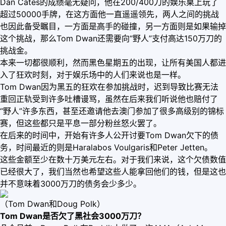
Dan Cates的成绩毫无疑问，他在200/400刀的娱乐桌上玩了
超过50000手牌，在这方面他一直遥遥领先，两人之间的挑战
也因此备受瞩目，一方面是高手的碰撞，另一方面则是如果输掉
这个挑战，那么Tom Dwan还需要向“野人”支付高达150万刀的
挑战金。
本来一切都很顺利，然而黑色星期五的出现，让所有美国人都进
入了狂欢时刻，对于娱乐场中的人们来说也是一样。
Tom Dwan因为黑五的狂欢在参加挑战时，迟到导致比赛无法
重回正轨受到许多吐槽谩骂，虽然在后来我们听说他也赔付了
“野人”许多东西，甚至还邀请他去澳门参加了很多高级别的锦标
赛，但这些都只是平息一部分粉丝怒火罢了。
在后来的时间中，开始有许多人公开讨要Tom Dwan欠下的债
务，时间最近的则是Haralabos Voulgaris和Peter Jetten。
这些金额至少在数十万美元左右。对于我们来说，这个欠债数值
已经很大了，我们当然也希望这些人能拿回他们的钱，但是这也
并不意味着3000万刀的债务会少多少。
（Tom Dwan和Doug Polk）
Tom Dwan是否欠了黑社会3000万刀？