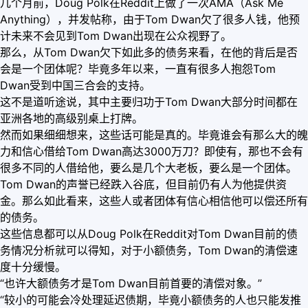
几个月前，Doug Polk在Reddit上做了一次AMA（Ask Me
Anything），并发帖称，由于Tom Dwan欠了很多人钱，他预
计未来不会见到Tom Dwan出现在公众视野了。
那么，从Tom Dwan欠下如此多的债务来看，在他的背后是否
会是一个团体呢？毕竟多年以来，一直有很多人抱怨Tom
Dwan受到中国三合会的支持。
这不是道听途说，其中主要归功于Tom Dwan大部分时间都在
亚洲各地的高级别桌上打牌。
然而如果细细想来，这些话可能是真的。毕竟谁会有那么大的魄
力和信心借给Tom Dwan高达3000万刀？即使有，那也不会有
很多不同的人借给他，要么是几个大老板，要么是一个团体。
Tom Dwan的声誉已经跌入谷底，但目前仍有人为他提供资
金。那么如此看来，这些人或者团体有信心相信他可以偿还所有
的债务。
这些信息都可以从Doug Polk在Reddit对Tom Dwan目前的债
务情况分析就可以得知，对于小额债务，Tom Dwan的清偿速
度十分缓慢。
“也许大额债务才是Tom Dwan目前首要的清偿对象。”
“较小的可能会冷处理延迟债期，毕竟小额债务的人也只能发推