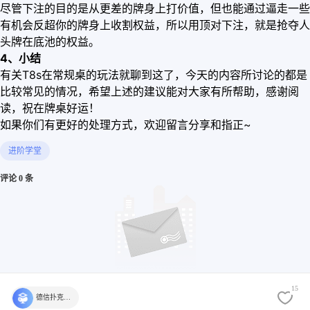
尽管下注的目的是从更差的牌身上打价值，但也能通过逼走一些
有机会反超你的牌身上收割权益，所以用顶对下注，就是抢夺人
头牌在底池的权益。
4、小结
有关T8s在常规桌的玩法就聊到这了，今天的内容所讨论的都是
比较常见的情况，希望上述的建议能对大家有所帮助，感谢阅
读，祝在牌桌好运！
如果你们有更好的处理方式，欢迎留言分享和指正~
进阶学堂
评论 0 条
15
德信扑克学院官方
还没有评论，快来发表第一个评论吧