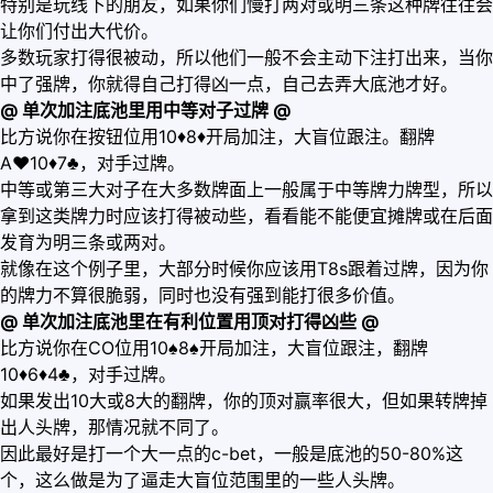
特别是玩线下的朋友，如果你们慢打两对或明三条这种牌往往会
让你们付出大代价。
多数玩家打得很被动，所以他们一般不会主动下注打出来，当你
中了强牌，你就得自己打得凶一点，自己去弄大底池才好。
@ 单次加注底池里用中等对子过牌 @
比方说你在按钮位用10♦8♦开局加注，大盲位跟注。翻牌
A♥10♦7♣，对手过牌。
中等或第三大对子在大多数牌面上一般属于中等牌力牌型，所以
拿到这类牌力时应该打得被动些，看看能不能便宜摊牌或在后面
发育为明三条或两对。
就像在这个例子里，大部分时候你应该用T8s跟着过牌，因为你
的牌力不算很脆弱，同时也没有强到能打很多价值。
@ 单次加注底池里在有利位置用顶对打得凶些 @
比方说你在CO位用10♠8♠开局加注，大盲位跟注，翻牌
10♦6♦4♣，对手过牌。
如果发出10大或8大的翻牌，你的顶对赢率很大，但如果转牌掉
出人头牌，那情况就不同了。
因此最好是打一个大一点的c-bet，一般是底池的50-80%这
个，这么做是为了逼走大盲位范围里的一些人头牌。