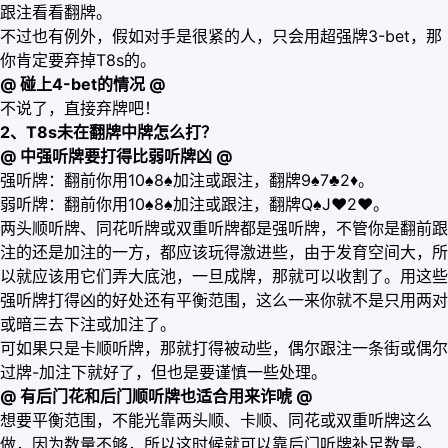
跟注看看翻牌。
不过也有例外，假如对手是很紧的人，只会用超强牌3-bet，那
你肯定要弃掉T8s的。
@ 碰上4-bet的情况 @
不说了，直接弃牌吧！
2、T8s未在翻牌中牌怎么打？
@ 中强听牌要打得比弱听牌凶 @
强听牌：翻前你用10♠8♠加注或跟注，翻牌9♠7♣2♦。
弱听牌：翻前你用10♠8♠加注或跟注，翻牌Q♠J♥2♥。
两头顺听牌、同花听牌或双重听牌都是强听牌，不管你是翻前跟
注的还是加注的一方，都应该玩得激进些，由于发育空间大，所
以就应该用它们弄大底池，一旦成牌，那就可以收割了。用这些
强听牌打得凶的好处还有平衡范围，这么一来你就不是只用两对
或暗三去下注或加注了。
可如果只是卡顺听牌，那就打得被动些，偶尔跟注一条街或偶尔
过牌-加注下就好了，但也是要谨慎一些处理。
@ 有后门花和后门顺听牌也适合用来诈唬 @
想要平衡范围，不能光靠两头顺、卡顺、同花或双重听牌这么
做，因为数量不够，所以这时候就可以靠后门听牌补足数量。