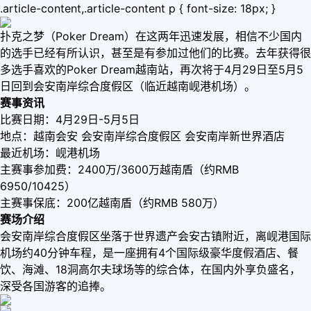
.article-content,.article-content p { font-size: 18px; }
扑克之梦（Poker Dream）在这两年迅速发展，相信不少国内
的选手已经有所认识，甚至是有参加过他们的比赛。去年获得很
多选手喜欢的Poker Dream越南站，再次将于4月29日至5月5
日回到会安南岸综合度假区（临近越南岘港机场）。
赛事资讯
比赛日期：4月29日-5月5日
地点：越南会安 会安南岸综合度假区 会安南岸新世界酒店
最近机场：岘港机场
主赛事参加费：2400万/3600万越南盾（约RMB
6950/10425）
主赛事保底：200亿越南盾（约RMB 580万）
赛场介绍
会安南岸综合度假区坐落于世界遗产会安古镇附近，离岘港国际
机场约40分钟车程，是一座拥有4个国际级豪华度假酒店、餐
饮、海滩、18洞高尔夫球场等的综合体，在国内外享负盛名，
深受各国游客的追捧。