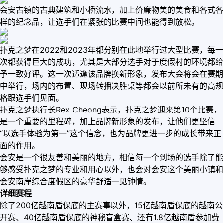
会安古镇的古典建筑和小桥流水，加上价廉物美的美食和各式各
样的纪念品，让选手们在紧张的比赛中间也能得到放松。
扑克之梦在2022和2023年都分别在此地举行过大型比赛，每一
次都获得巨大的成功，尤其是大部分选手对于度假村的环境都给
予一致好评。这一次适逢该品牌换新形象，发布大会将会在赛期
中举行，场内的布置、现场转播决胜桌等都会以前所未有的高规
格跟选手们见面。
扑克之梦执行长Rex Cheong表示，扑克之梦迎来第10个比赛，
是一个重要的里程碑，加上品牌新形象的发布，让他们更坚信
“以选手体验为第一”这个信念，也为品牌更进一步的成长带来正
面的作用。
会安是一个很友善和美丽的地方，相信每一个到场的选手除了能
够感受扑克之梦的专业和用心以外，也会对会安这个美丽小镇和
会安南岸综合度假区的豪华舒适一见钟情。
详细赛程
除了200亿越南盾保底的主赛事以外，15亿越南盾保底的越南公
开赛、40亿越南盾保底的神秘盲盒赛、还有1.8亿越南盾参加费