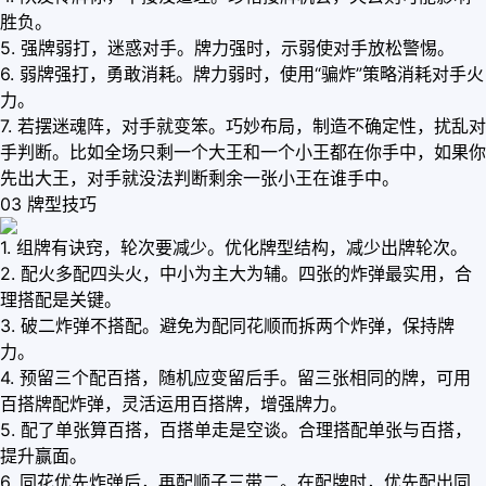
胜负。
5. 强牌弱打，迷惑对手。牌力强时，示弱使对手放松警惕。
6. 弱牌强打，勇敢消耗。牌力弱时，使用“骗炸”策略消耗对手火
力。
7. 若摆迷魂阵，对手就变笨。巧妙布局，制造不确定性，扰乱对
手判断。比如全场只剩一个大王和一个小王都在你手中，如果你
先出大王，对手就没法判断剩余一张小王在谁手中。
03 牌型技巧
1. 组牌有诀窍，轮次要减少。优化牌型结构，减少出牌轮次。
2. 配火多配四头火，中小为主大为辅。四张的炸弹最实用，合
理搭配是关键。
3. 破二炸弹不搭配。避免为配同花顺而拆两个炸弹，保持牌
力。
4. 预留三个配百搭，随机应变留后手。留三张相同的牌，可用
百搭牌配炸弹，灵活运用百搭牌，增强牌力。
5. 配了单张算百搭，百搭单走是空谈。合理搭配单张与百搭，
提升赢面。
6. 同花优先炸弹后，再配顺子三带二。在配牌时，优先配出同