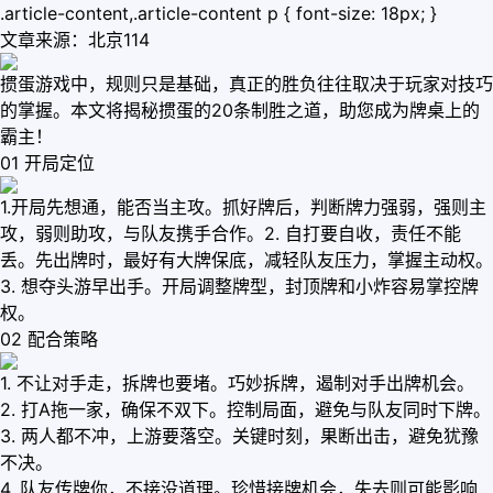
.article-content,.article-content p { font-size: 18px; }
文章来源：北京114
掼蛋游戏中，规则只是基础，真正的胜负往往取决于玩家对技巧
的掌握。本文将揭秘掼蛋的20条制胜之道，助您成为牌桌上的
霸主！
01 开局定位
1.开局先想通，能否当主攻。抓好牌后，判断牌力强弱，强则主
攻，弱则助攻，与队友携手合作。2. 自打要自收，责任不能
丢。先出牌时，最好有大牌保底，减轻队友压力，掌握主动权。
3. 想夺头游早出手。开局调整牌型，封顶牌和小炸容易掌控牌
权。
02 配合策略
1. 不让对手走，拆牌也要堵。巧妙拆牌，遏制对手出牌机会。
2. 打A拖一家，确保不双下。控制局面，避免与队友同时下牌。
3. 两人都不冲，上游要落空。关键时刻，果断出击，避免犹豫
不决。
4. 队友传牌你，不接没道理。珍惜接牌机会，失去则可能影响