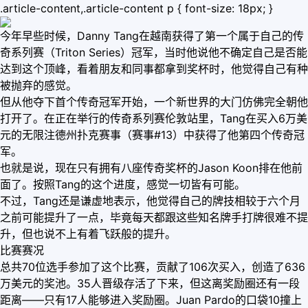
.article-content,.article-content p { font-size: 18px; }
今年早些时候，Danny Tang在越南获得了第一个属于自己的传
奇系列赛（Triton Series）冠军，当时他说他不确定自己是否能
达到这个顶峰，看着朋友和同事都拿到奖杯时，他觉得自己有种
被抛弃的感觉。
但从他夺下首个传奇冠军开始，一个新世界的大门仿佛完全朝他
打开了。在正在举行的传奇系列赛伦敦站里，Tang在买入6万美
元的无限注德州扑克赛事（赛事#13）中获得了他第四个传奇冠
军。
也就是说，现在只有拥有八座传奇奖杯的Jason Koon排在他前
面了。按照Tang的这个进度，感觉一切皆有可能。
不过，Tang还是谦虚地表示，他觉得自己的牌技相较于六个月
之前可能提升了一点，毕竟每天都跟这些知名牌手打牌很难不提
升，但也说不上有着飞跃般的提升。
比赛赛况
总共70位选手参加了这个比赛，贡献了106次买入，创造了636
万美元的奖池。35人晋级存活了下来，但这离奖励圈还有一段
距离——只有17人能够进入奖励圈。Juan Pardo的口袋10撞上