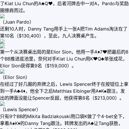
了Kiat Liu Chun的A♣Q♥，后者河牌击中一对A，Pardo与奖励
圈擦肩而过。
（Juan Pardo）
还剩10人时，Danny Tang用手上一张A把Tim Adams淘汰在了
第10名（$130,400），至此，九人决赛桌产生。
第一个从决赛桌出局的是Elior Sion，他用一手A♦7♥把最后的8
个BB推进底池里，奈何对手Kiat Liu Chun用K♥Q♣单张成花，
Elior Sion获得第9名（$159,000）。
（Elior Sion）
在经过了好几圈的弃牌之后，Lewis Spencer终于在按钮位上拿
到一手A♣4♦，他全下之后Matthias Eibinger用A♦K♠跟注，发
出的牌面没能让Spencer反超，他获得第8名（$213,000）。
（Lewis Spencer）
只有9个BB的Mikita Badziakouski用口袋K做了个4-bet全下，
拿着A♠K♦的Danny Tang跟注。转牌发出的A♣让Tang获胜，