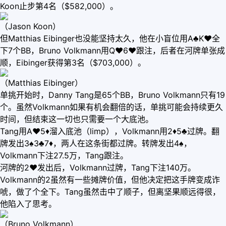
Koon止步第4名（$582,000）。
（Jason Koon）
但Matthias Eibinger也没能坚持太久，他在小盲位用A♣K♥全
下7个BB，Bruno Volkmann用Q♥6♥跟注，后者在河牌单张成
顺，Eibinger获得第3名（$703,000）。
（Matthias Eibinger）
单挑开始时，Danny Tang是65个BB，Bruno Volkmann只有19
个。虽然Volkmann如果有机会翻倍的话，单挑可能会持续更久
时间，但结束这一切也只需要一个大底池。
Tang用A♥5♦溜入底池（limp），Volkmann用2♦5♣过牌。翻
牌发出3♠3♣7♦，两人在这条街都过牌。转牌发出4♠，
Volkmann下注27.5万，Tang跟注。
河牌的2♥发出后，Volkmann过牌，Tang下注140万。
Volkmann的2虽然有一些摊牌价值，但他决定把这手牌变成诈
唬，做了个全下。Tang虽然击中了顺子，但离坚果顺远得很，
他陷入了思考。
（Bruno Volkmann）