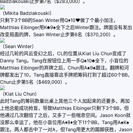
Badziakouski止步第7名（$283,000）。
（Mikita Badziakouski）
只剩下3个BB的Sean Winter用Q♦10♥做了个最小加注，
Matthias Eibinger用K♣9♠全下之后Winter跟注。牌面没有发出
改变局面的牌，Sean Winter止步第6名（$370,200）。
（Sean Winter）
经过几轮的风云变幻之后，CL的位置从Kiat Liu Chun变成了
Danny Tang。Tang在按钮位上用一手Q♠10♣全下，小盲位的
Matthias Eibinger的弃牌之后，Chun用A♠9♠跟注。翻牌和河
牌都发出了10，Tang直接靠这手牌把筹码打到了超过60个BB，
Chun止步第5名（$469,000）。
（Kiat Liu Chun）
此时Tang的筹码数量比桌上其他三个人加起来的还要多，再加
上他总能成功抢盲，导致Matthias Eibinger只剩下3个BB，但
他通过几次翻倍了之后，又多了一些喘息空间。Jason Koon就
没那么幸运了，他在小盲位用A♦8♦全下11个BB，Tang用A♠K♠
跟注。两人都击中了一对A，但Tang用更大的踢脚获胜，Jason