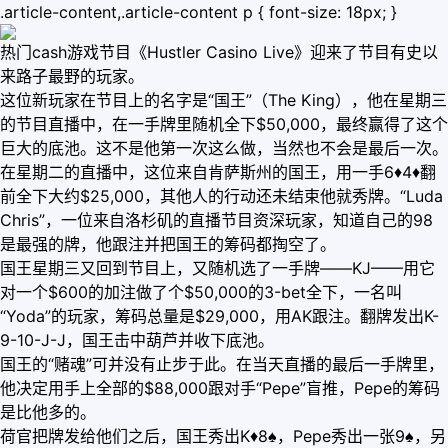
.article-content,.article-content p { font-size: 18px; }
热门cash游戏节目《Hustler Casino Live》迎来了节目有史以
来路子最野的玩家。
这位新玩家在节目上的名字是“国王”（The King），他在星期三
的节目直播中，在一手牌里随机全下$50,000，最终赢得了这个
巨大的底池。这不是他第一次这么做，当然也不会是最后一次。
在星期二的直播中，这位来自肯萨斯州的国王，用一手6♦4♦翻
前全下大约$25,000，其他人的行动还未结束他就秀牌。“Luda
Chris”，一位来自洛杉矶的直播节目资深玩家，知道自己的98
是最强的牌，他跟注并把国王的筹码都掏空了。
国王星期三又回到节目上，又随机选了一手牌——KJ——用它
对一个$600的加注做了个$50,000的3-bet全下，一名叫
“Yoda”的玩家，筹码总量是$29,000，用AK跟注。翻牌发出K-
9-10-J-J，国王击中葫芦并收下底池。
国王的“赌魂”可并没有止步于此。在当天直播的最后一手牌里，
他决定用手上全部的$88,000跟对手“Pepe”盲推，Pepe的筹码
是比他多的。
荷官把牌发给他们之后，国王秀出K♦8♠，Pepe秀出一张9♠，另