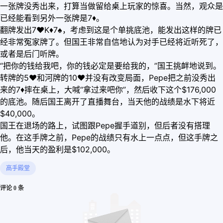
一张牌没秀出来，打算当做留给桌上玩家的惊喜。当然，观众是
已经能看到另外一张牌是7♦。
翻牌发出7♥K♦7♠，考虑到这是个单挑底池，能发出这样的牌已
经非常冤家牌了。但国王非常自信地认为对手已经将近听死了，
或者是后门听牌。
“把你的钱给我吧，你的钱必定是要给我的，”国王挑衅地说到。
转牌的5♥和河牌的10♥并没有改变局面，Pepe把之前没秀出
来的7♦摔在桌上，大喊“拿过来吧你”，然后收下这个$176,000
的底池。随后国王离开了直播舞台，当天他的战绩是水下将近
$40,000。
国王在退场的路上，试图跟Pepe握手道别，但后者没有搭理
他。在这手牌之前，Pepe的战绩只有水上一点点，但这手牌之
后，他当天的盈利是$102,000。
高手殿堂
评论 0 条