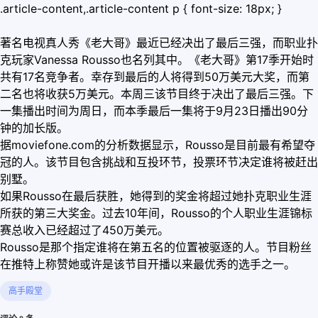
.article-content,.article-content p { font-size: 18px; }
著名电视真人秀《老大哥》最近已经决出了最后三强，而职业扑
克玩家Vanessa Rousso也名列其中。《老大哥》第17季开始时
共有17名竞争者。幸存到最后的人将得到50万美元大奖，而第
二名也将收获5万美元。本周三该节目终于决出了最后三强。下
一集播出时间为周日，而本季最后一集将于9月23日播出90分
钟的加长版。
据moviefone.com的分析数据显示，Rousso是目前最有希望夺
冠的人。该节目包含挑战和互投环节，投票环节决定谁将被赶出
别墅。
如果Rousso在最后获胜，她得到的奖金将超过她扑克职业生涯
所获的第三大奖金。过去10年间，Rousso的个人职业生涯锦标
赛总收入已经超过了450万美元。
Rousso是那个指定谁将在第五名的位置被驱逐的人。节目粉丝
在推特上称赞她或许是该节目开播以来最优秀的选手之一。
高手殿堂