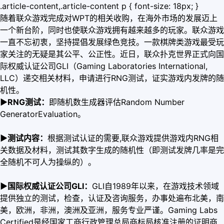
.article-content,.article-content p { font-size: 18px; }
随着联众游戏完成对WPT的相关收购，在海外市场的发展迈上
一个新台阶，同时也使联众游戏拥有越来越多的玩家。联众游戏
一直不忘初衷，坚持提倡发展绿色竞技。一款棋牌类游戏最受玩
家关注的无疑是其公平、公正性。近日，联众扑克世界正式向国
际权威认证公司GLI（Gaming Laboratories International,
LLC）递交相关材料，申请进行RNG测试，证实游戏内发牌的随
机性。
▶RNG测试：
即随机数生成器评估Random Number
GeneratorEvaluation。
▶测试内容：
根据测试认证的需要,联众游戏提供游戏内RNG相
关数据及材料，测试其数字生成的随机性（即测试发牌几率是完
全随机不可人为操纵的）。
▶国际权威认证公司GLI：
GLI自1989年以来，在游戏技术领域
提供独立的测试，检查，认证及咨询服务，办事处遍布北美，南
美，欧洲，非洲，澳洲及亚洲，服务专业严谨。Gaming Labs
Certified是经国家工商行政管理总局商标局核准注册的证明商