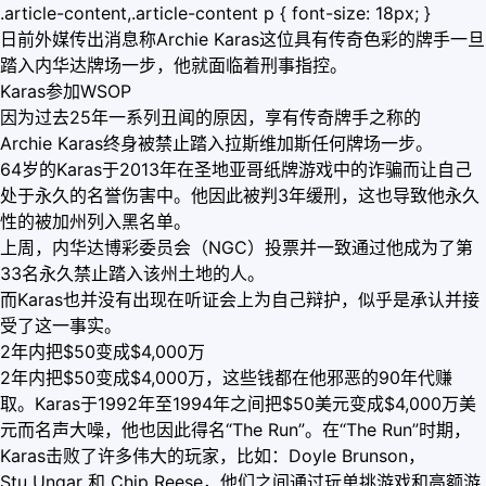
.article-content,.article-content p { font-size: 18px; }
日前外媒传出消息称Archie Karas这位具有传奇色彩的牌手一旦
踏入内华达牌场一步，他就面临着刑事指控。
Karas参加WSOP
因为过去25年一系列丑闻的原因，享有传奇牌手之称的
Archie Karas终身被禁止踏入拉斯维加斯任何牌场一步。
64岁的Karas于2013年在圣地亚哥纸牌游戏中的诈骗而让自己
处于永久的名誉伤害中。他因此被判3年缓刑，这也导致他永久
性的被加州列入黑名单。
上周，内华达博彩委员会（NGC）投票并一致通过他成为了第
33名永久禁止踏入该州土地的人。
而Karas也并没有出现在听证会上为自己辩护，似乎是承认并接
受了这一事实。
2年内把$50变成$4,000万
2年内把$50变成$4,000万，这些钱都在他邪恶的90年代赚
取。Karas于1992年至1994年之间把$50美元变成$4,000万美
元而名声大噪，他也因此得名“The Run”。在“The Run”时期，
Karas击败了许多伟大的玩家，比如：Doyle Brunson，
Stu Ungar 和 Chip Reese，他们之间通过玩单挑游戏和高额游