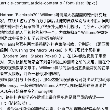
.article-content,.article-content p { font-size: 18px; }
Nathan “Blackrain79” Williams可谓是大名鼎鼎的德州扑克玩
家，在线上游戏了数百万手牌后让他的微额级别战无不胜。同时
他为德州扑克玩家提供了很多扑克的入门视频，而今天，小编特
地挑选出他入门视频的其中一个，为你解释5个Williams在微级
别游戏中看到的初学者最常犯的错误。
Williams曾著有两本很畅销的扑克策略书籍，分别是：《碾压微
级别（Crushing the Micro Stakes）》和《现代小额扑克
（Modern Small Stakes Poker）》。在书中他也提到了用高
对，来对抗被动玩家全下到各种很烂的翻牌之前的决定，而在今
天的视频教学文章中，Williams详尽的总结出五条最常见的初学
者重大错误，并逐一教你如何规避。
如果你也打线上低级别，那么这些错误就很有可能出现并损耗你
的money。一起来跟随Williams大神学习如何填补这些漏洞并
从现在开始赚更多的money吧！
1、德州扑克初学者在牌桌上最容易犯也是最严重的错误——
Tilt（情绪波动）。
2、当你做出很烂的翻牌前决定，让自己在后面的牌局中陷入两