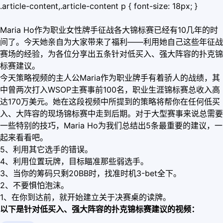
.article-content,.article-content p { font-size: 18px; }
Maria Ho作为职业女性牌手征战各大锦标赛已经有10几年的时
间了。今天她亲自为大家带来了福利——利用她自己这些年征战
赛场的经验，为各位分享出五条针对低买入、强大阵容的扑克锦
标赛建议。
今天策略视频的主人公Maria作为职业牌手有着骄人的战绩，其
中曾两次打入WSOP主赛事前100名，职业生涯锦标赛总收入高
达170万美元。她在这段视频中所提到的策略将帮你在任何低买
入、大阵容的现场锦标赛中走到后期。对于大型赛事来说总需要
一些特别的技巧，Maria Ho为我们总结出5条最重要的建议，一
起来看看吧。
5、利用其它选手的错误。
4、利用位置玩牌，目标瞄准那些弱选手。
3、当你的筹码只剩20BB时，找准时机3-bet全下。
2、不要惧怕泡沫。
1、在你到达前，就开始建立关于决赛桌的读牌。
以下是针对低买入、强大阵容的扑克锦标赛建议的视频：