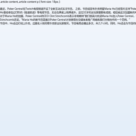
.article-content,.article-content p { font-size: 18px; }
最近，Poker Central在Twitch电视频道开设了全新互动式实况节目。 之前，节目组宣布扑克明星Maria Ho已经签约主持“Poker Central
Ho曾经参加过CBS的《极速前进》等电视节目，无论在牌桌上和牌桌外，这位32岁的女玩家都颇有成就。相信她这次加盟新
对于Maria Ho的加盟，Poker Central的CEO Clint Stinchcomb表示非常期待”我们很高兴欢迎Maria Ho加入
Stinchcomb还说，“Maria Ho的新节目是展示Poker Central计划使用社交媒体来推广网络和我们分销合作的一个范例。”
节目中，Ho会边打线上扑克，边跟名人和同辈扑克职业玩家聊天。节目每周会播出多次，共几个小时。同时，Ho还会为节目