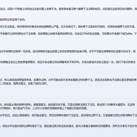
加注，还是介于两者之间的加注这些问题上犹豫不决。虽然我有着无数个翻牌下注决策的经历，但在碰见这些常见的问题时，我
能同时达到这两个目的。
钱时它无法受益，但你得到的伤害没有其他弱牌那么严重。在许多情况下，用听牌下注是有利可图的，但用其他弱牌下注则不是。
拿着KQ这样的牌会对下注弃牌，但如果能让他再多看两张牌的话，也有近25%的机会获胜。可如果对手拿着9 9或Q♣9♣，下
下注而对手弃牌的话我将一无所获。因为转牌很可能出现第三张同花牌或第四张顺子牌。对手不可能在转牌拿到比我更大的对子，我
赢率的牌跟注会比让他免费看牌更好，而且许多会跟注你的牌赢率并不到30%。许多玩家或许没有注意这一点，他们下意识的想法
么好，所以其他选择更值得考虑。如果你过牌，对手可能会用许多原本要跟注你的牌下注，甚至还会用原本不会跟注甚至更弱的牌
之二的底池，我再次跟注，击败了他的口袋5。
的，他也能从我的弃牌中获利，就算我跟注，他的情况也不差。可是在我跟注两次下注后，我击败5 5的概率大幅提升。在这样
手打得很好。他只是运气不好，三次开火诈唬的范围刚好撞上了我跟注到底的范围。
对手加注，这会让我很难办。他可能会跟注，然后在转牌对我的下注加注，或对我的过牌下注，又或者跟注然后对我河牌的下注
，然后对手在面对我的过牌时是否下注。相信通过我分析这些关键点，能为大家展示基础知识的重要性，同时为大家在今后扑克