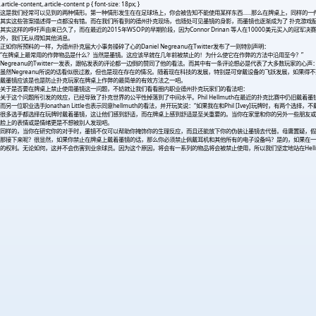
.article-content,.article-content p { font-size: 18px; }
这是我们经常可以见到的两种情形。第一种情形发生在在足球场上，你会被告知不能使用某样东西......那么在牌桌上，同
其实这些答案描述得一点都没有错。而在我们所看到的德州扑克现场，也随处可见墨镜的身影，而墨镜也逐渐成为了 扑克游戏
其实这样的呼吁声由来已久了，而在最近的2015年WSOP的早期阶段，因为Connor Drinan 等人在10000美元
外，我们无从得知其他消息。
正如你所预料的一样，为德州扑克届大小事务操碎了心的Daniel Negreanu在Twitter发布了一则特别声明：
“在牌桌上最常用的作弊物品是什么？当然是墨镜。这应该早就在几年前被禁止的！为什么使它在作弊的方法中沿用至今？”
Negreanu的Twitter一发表，跟帖发表的评论都一边倒的赞同了他的看法。而其中有一条评论想必是代表了大多数玩家
虽然Negreanu所说的话看似很过激，但也是现在存在的情况。随着现在科技的发展，特别是可穿戴设备的飞跃发展，如果
戴墨镜应该是也是防止扑克玩家在牌桌上作弊的最简单的有效方法之一吧。
关于是否要在牌桌上禁止使用墨镜这一问题，不妨就让我们看看圈内职业德州扑克玩家们的看法吧：
关于这个问题所引发的效应，已经导致了扑克世界的公平性掉落到了中间水平。Phil Hellmuth在最近的扑克比赛中仍
而另一位职业选手Jonathan Little也表示同意hellmuth的看法，并开玩笑说：“如果我在和Phil [Ivey]
很多选手都选择在玩牌时戴着墨镜，这让他们感到舒适，而在牌桌上感到舒适是至关重要的。当你在家里和你的另外一些朋友或
脸上的表情或是情绪更是不想被别人发现吧。
同样的，当你在研究你的对手时，墨镜不仅可以帮助你掩饰你的生理反应，而且还能放下你的伪装让墨镜去代替。母庸置疑，假
那接下来呢？很显然，如果你禁止在牌桌上戴着墨镜的话，那么你必须禁止佩戴耳机和其他所有的电子设备吗？是的，如果在一
的权利。无论如何，这并不会伤害到业余球员。因为这个原因，将会有一系列的物品将会被禁止使用，所以我们坚定地站在Hellmut