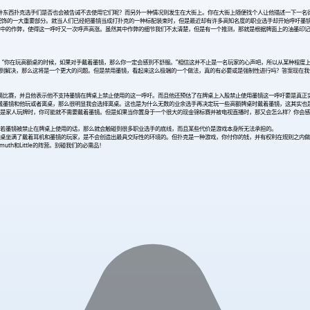
样的一件东西扑克选手们是否也会被告诫不去使用它们呢？而另外一种情况则发生在大街上。你在大街上随便找个人让他描述一下一
配饰的一大重要部分。就当人们已经把墨镜当成打扑克的一种标配装束时，但是最近却有许多高知名度的职业选手却开始呼吁墨
买入的冠军决赛中的作弊，使得这一呼吁又一次呼声高涨。虽然其中作弊的细节我们不太清楚，但是有一个推测，那就是根据牌面上的油
的心声：“你在玩高额桌的时候，如果对手戴着墨镜，那么你一定会感到不舒服。”相信这并不止是一名玩家的心声吧，所以从某种程
得不到解决，那么这将是一个更大的问题。但是禁用墨镜，看起来这么极端的一个做法，真的有必要或是强制性进行吗？答案现在
旧戴着墨镜比赛，并且他表示他不支持墨镜在牌桌上禁止使用的这一呼吁。而且他还预估了在牌桌上入股禁止使用墨镜这一呼吁要是真
玩牌时，有两个选择，不戴墨镜和他玩或者离桌，那么很明显我会选择离桌。这也是为什么无数的业余选手再决定玩一些高额牌桌时戴着墨镜，这
是家人玩牌时，你可能就不需要戴着墨镜。但是如果当你置身于一个很大的现金锦标赛并被电视直播时，那又会怎么样？你会感到
若墨镜被禁止在牌桌上使用的话，那么就会触碰到很多职业选手的底线，而且某些代价是游戏本身所无法承担的。
桌坐满了戴着耳机和墨镜的玩家，是不会创造出最具交际性的环境的。但扑克是一种游戏，你付你的钱，并有权利在规则之内做
h和Little的阵营。别碰我们的必需品！