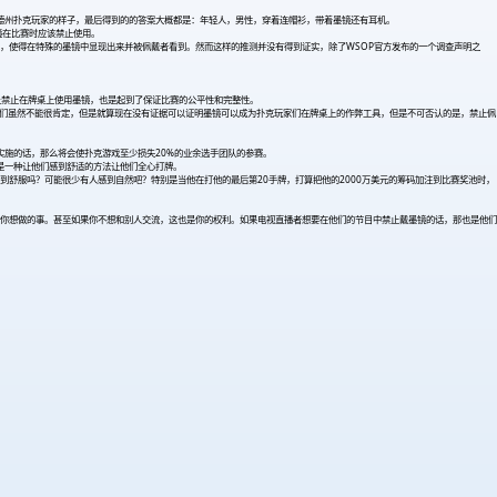
名德州扑克玩家的样子，最后得到的的答案大概都是：年轻人，男性，穿着连帽衫，带着墨镜还有耳机。
镜在比赛时应该禁止使用。
墨印记，使得在特殊的墨镜中显现出来并被佩戴者看到。然而这样的推测并没有得到证实，除了WSOP官方发布的一个调查声明之
度上禁止在牌桌上使用墨镜，也是起到了保证比赛的公平性和完整性。
我们虽然不能很肯定，但是就算现在没有证据可以证明墨镜可以成为扑克玩家们在牌桌上的作弊工具，但是不可否认的是，禁止佩
正实施的话，那么将会使扑克游戏至少损失20%的业余选手团队的参赛。
其实也是一种让他们感到舒适的方法让他们全心打牌。
舒服吗？可能很少有人感到自然吧？特别是当他在打他的最后第20手牌，打算把他的2000万美元的筹码加注到比赛奖池时，
你想做的事。甚至如果你不想和别人交流，这也是你的权利。如果电视直播者想要在他们的节目中禁止戴墨镜的话，那也是他们