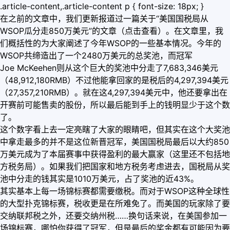
.article-content,.article-content p { font-size: 18px; }
在之前的文章中，我们更新报道过一篇关于“美国国税局从
WSOP瓜分走850万美元”的文章（点击查看）。在文章里，我
们概括性的为大家阐述了今年WSOP的一些基本情况。今年的
WSOP共缔造出了一个2480万美元的总奖池，而冠军
Joe McKeehen则从这个巨大的奖池中分走了7,683,346美元
（48,912,180RMB）不过他能拿回家的是税后的4,297,394美元
（27,357,210RMB）。就在这4,297,394美元中，他还要拿出在
开赛前可能售卖的股份，所以最后能到手上的钱明显少于这个数
了。
这个数字看上去一定亮瞎了大家的眼睛吧，但其实在这个大奖池
中拿走最多的并不是这位新晋冠军，美国国税局最后以大约850
万美元成为了本届赛事中获得盈利的最大赢家（这里还不包括地
方税务局）。如果我们把国家和地方税务考虑进去，国税局从奖
池中分走的钱其实是1010万美元，占了奖池的近43%。
其实基本上每一场锦标赛都需要缴税。而对于WSOP这种全球性
的大型扑克锦标赛，税收更是在所难免了。而美国的玩家除了要
交纳联邦税之外，还要交纳州税……换句话来说，在美国参加一
场锦标赛，哪怕你获得了冠军，但是最后的奖金都有可能因为要