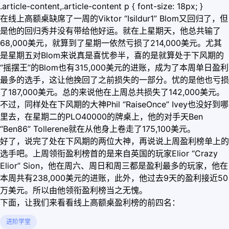
.article-content,.article-content p { font-size: 18px; }
在线上高额桌缺席了一周的Viktor “Isildur1” Blom又回归了，但
是他的回归秀并没有带给他好运。就在上星期天，他总共输了
68,000美元，就算到了星期一依然亏损了214,000美元。尤其
是星期五对Blom来说真是喜忧参半，喜的是就算处于下风期的
“摇摆王”的Blom也有315,000美元的进账，成为了本周单日盈利
最多的选手，这让他挽回了之前损失的一部分。忧的是他也亏损
了187,000美元。总的来说他在上周总共损失了142,000美元。
不过，同样处在下风期的大神Phil “RaiseOnce” Ivey也没好到哪
里去，在星期二的PLO40000的牌桌上，他的对手天Ben
“Ben86” Tollerene就在从他身上卷走了175,100美元。
好了，说完了处在下风期的两位大神，再说说上周盈利榜单上的
选手吧。上周领衔盈利榜首的是来自英国的玩家Elior “Crazy
Elior” Sion，他在周六、周日和周三都是盈利最多的玩家，他在
本周共有238,000美元的进账，此外，他过去9天的盈利接近50
万美元。所以由他领衔盈利榜当之无愧。
下面，让我们来看看线上高额桌盈利榜的前四名：
进阶学堂