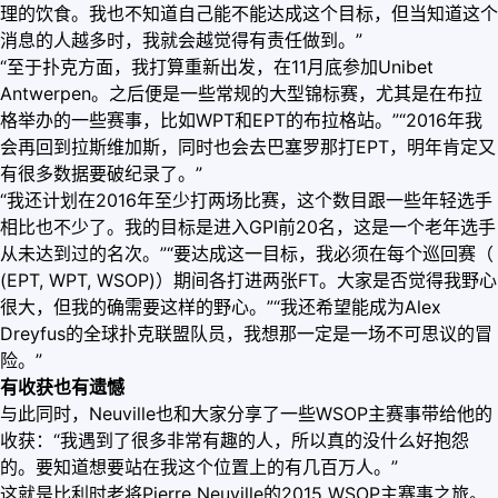
理的饮食。我也不知道自己能不能达成这个目标，但当知道这个
消息的人越多时，我就会越觉得有责任做到。”
“至于扑克方面，我打算重新出发，在11月底参加Unibet
Antwerpen。之后便是一些常规的大型锦标赛，尤其是在布拉
格举办的一些赛事，比如WPT和EPT的布拉格站。”“2016年我
会再回到拉斯维加斯，同时也会去巴塞罗那打EPT，明年肯定又
有很多数据要破纪录了。”
“我还计划在2016年至少打两场比赛，这个数目跟一些年轻选手
相比也不少了。我的目标是进入GPI前20名，这是一个老年选手
从未达到过的名次。”“要达成这一目标，我必须在每个巡回赛（
(EPT, WPT, WSOP)）期间各打进两张FT。大家是否觉得我野心
很大，但我的确需要这样的野心。”“我还希望能成为Alex
Dreyfus的全球扑克联盟队员，我想那一定是一场不可思议的冒
险。”
有收获也有遗憾
与此同时，Neuville也和大家分享了一些WSOP主赛事带给他的
收获：“我遇到了很多非常有趣的人，所以真的没什么好抱怨
的。要知道想要站在我这个位置上的有几百万人。”
这就是比利时老将Pierre Neuville的2015 WSOP主赛事之旅。