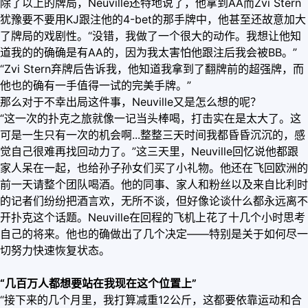
除了以上的牌局，Neuville还特地说了，他拿到AA而Zvi Stern
犹豫要不要用KJ跟注他的4-bet的那手牌中，他甚至还故意加大
了牌局的戏剧性。“没错，我做了一个很大的动作。我想让他知
道我的的确确是有AA的，因为我太害怕他跟注后我会被BB。”
“Zvi Stern弃牌后告诉我，他知道我拿到了翻牌前的超强牌，而
他也的确有一手值得一试的完美手牌。”
那么对于不幸出局这件事，Neuville又是怎么想的呢？
“这一次的扑克之旅就像一记当头棒喝，打击实在是太大了。这
可是一生只有一次的机会啊...整整三天时间我都昏昏沉沉的，感
觉自己很难再找回动力了。”这三天里，Neuville回忆说他都跟
家人呆在一起，也给孙子孙女们买了小礼物。他还在飞回欧洲的
前一天请整个团队喝酒。他的同事、家人和粉丝以及来自比利时
的记者们纷纷把酒言欢，无所不谈，但好像论谈什么都永远离不
开扑克这个话题。Neuville在回程的飞机上花了十几个小时思考
自己的将来。他也的确做出了几个决定——特别是关于如何尽一
切努力快速恢复状态。
“几百万人都想要站在我现在这个位置上”
“接下来的几个月里，我打算减重12公斤，这都要依靠运动和合