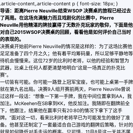
.article-content,.article-content p { font-size: 18px; }
导语：距离Pierre Neuville
结束WSOP
决赛桌的旅程已经过去
了两周。在这场充满魅力而且戏剧化的比赛中，Pierre
Neuville
用他精湛的牌技赢得了无数扑克玩家的敬仰，下面是他
对自己2015WSOP决赛桌
的回顾，看看他是如何评价自己当时
的表现的。
决赛桌开始前Pierre Neuville的情况是这样的：为了这场比赛他
足足准备了四个月之久；他有着平均筹码量，所以足够平静地等
待机会慢慢来。这位72岁的比利时老将，以他的经验和智慧为
武器，比桌上任何人都更清楚地明白“这是一场真正的扑克比
赛”。
一切皆有可能。你可能一路登上冠军宝座，也可能上桌第一手牌
就在第九名出局。决赛9人组开赛前两天，Pierre Neuville曾说
过这样一段话：“想象一下第一手牌，我在中间位置拿到AA，我
加注。McKeehen在SB拿到KK，他反加注。我随即在翻牌前全
下，他跟注，结果他在赢率只有20:80的情况下拿下了这手
牌。”面对这一切，看来比利时老将早已为可能发生的做好了准
备。他甚至还制定了一套最适合自己游戏的翻牌后策略，针对的
就是如何降低对手走运的概率。只可惜，11月8号这一天并不属