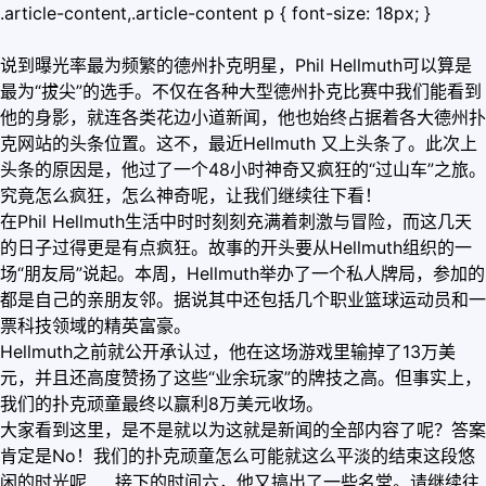
.article-content,.article-content p { font-size: 18px; }
说到曝光率最为频繁的德州扑克明星，Phil Hellmuth可以算是
最为“拔尖”的选手。不仅在各种大型德州扑克比赛中我们能看到
他的身影，就连各类花边小道新闻，他也始终占据着各大德州扑
克网站的头条位置。这不，最近Hellmuth 又上头条了。此次上
头条的原因是，他过了一个48小时神奇又疯狂的“过山车”之旅。
究竟怎么疯狂，怎么神奇呢，让我们继续往下看！
在Phil Hellmuth生活中时时刻刻充满着刺激与冒险，而这几天
的日子过得更是有点疯狂。故事的开头要从Hellmuth组织的一
场“朋友局”说起。本周，Hellmuth举办了一个私人牌局，参加的
都是自己的亲朋友邻。据说其中还包括几个职业篮球运动员和一
票科技领域的精英富豪。
Hellmuth之前就公开承认过，他在这场游戏里输掉了13万美
元，并且还高度赞扬了这些“业余玩家”的牌技之高。但事实上，
我们的扑克顽童最终以赢利8万美元收场。
大家看到这里，是不是就以为这就是新闻的全部内容了呢？答案
肯定是No！我们的扑克顽童怎么可能就这么平淡的结束这段悠
闲的时光呢……接下的时间六，他又搞出了一些名堂。请继续往