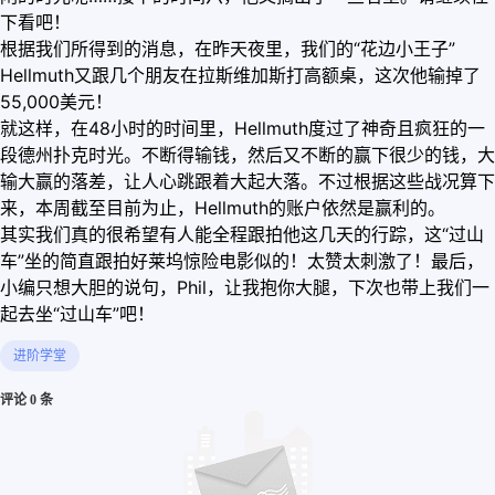
下看吧！
根据我们所得到的消息，在昨天夜里，我们的“花边小王子”
Hellmuth又跟几个朋友在拉斯维加斯打高额桌，这次他输掉了
55,000美元！
就这样，在48小时的时间里，Hellmuth度过了神奇且疯狂的一
段德州扑克时光。不断得输钱，然后又不断的赢下很少的钱，大
输大赢的落差，让人心跳跟着大起大落。不过根据这些战况算下
来，本周截至目前为止，Hellmuth的账户依然是赢利的。
其实我们真的很希望有人能全程跟拍他这几天的行踪，这“过山
车”坐的简直跟拍好莱坞惊险电影似的！太赞太刺激了！最后，
小编只想大胆的说句，Phil，让我抱你大腿，下次也带上我们一
起去坐“过山车”吧！
进阶学堂
评论 0 条