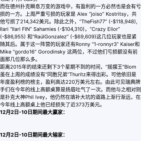
而在德州扑克瞬息万变的游戏中，有盈利的一方必然也是会有亏
损的一方。上周严重亏损的玩家是 Alex “joiso” Kostritsy，共
他亏损了214,342美元。除此之外，“TheFish77” (-$118,948),
Ilari “Ilari FIN” Sahamies (-$104,310)，“Crazy Elior”
(-$86,955) 和“RaúlGonzalez” (-$69,609)这几位玩家也是紧
随其后。属于这一阵营的玩家还有Ronny “1-ronnyr3” Kaiser和
Mike “gordo16” Gorodinsky 这两位，不过他们亏损额没有前
面那几位那么多。
距离2015年的结束还剩下3个星期不到的时间，“摇摆王”Blom
虽在上周的成绩没有“同胞兄弟”Thuritz来得出彩。可他依旧是
年度盈利榜的榜主，盈利高达220万美元左右。由此可见瑞典牌
手们在今年的线上高额桌算是扬眉吐气了一次。而他与之相对则
是扑克大神Phil Ivey，他仍然在填补大坑的道路上渐行渐远，在
今年线上高额桌上他已经损失了近373万美元。
12月2日-10日期间最大赢家：
12月2日-10日期间最大输家：