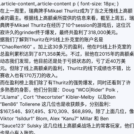
.article-content,.article-content p { font-size: 18px; }
在上一周里，瑞典牌手Mikael Thuritz成为了当之无愧线上高额
桌的霸主。根据线上高额桌所提供的信息来看，截至上周五，瑞
典牌手Mikael Thuritz在经历了10个session的游戏后，这位沉
寂许久的grinder终于爆发，最终共盈利了318,000美元。
据我们了解到Thuritz在PS线上扑克室的账户名是
“ChaoRen160” 。加上这30多万的盈利，他在PS线上扑克室的
总盈利累积达到了871,358美元。不过，就他在2015年的高额桌
动态我们发现，他目前还是处于亏损状态的，亏了近40万美
元。但除了线上高额桌的盈利，Thuritz的线下成绩也不错，比
赛收入也有170万刀的收入。
而在盈利榜上我们除了有Thuritz的强势爆发，同时还看到了许
多熟悉的身影，他们分别是：Doug “WCG|Rider” Polk ,
“JLlama” , Cort “thecortster” Kibler-Melby 以及Ben
“Ben86” Tollerene 这几位也是收获颇多，分别盈利：
$167,546、$97,495、$70,309、$68,899。除了上面几位，像
Viktor “Isildur1” Blom, Alex “Kanu7” Millar 和 Ben
“Sauce123” Sulsky 这几位线上高额桌战场上的常客玩家，他们
也是小有入账的。