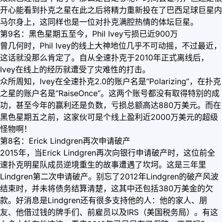
开心能看到扑克之星在此之后将精力重新投在了巴西足球巨星内
马尔身上，这同样也是一位对扑克满腔热情的体坛巨星。
第9名：黑色星期五至今，Phil Ivey亏损已近900万
曾几何时，Phil Ivey的线上大神地位几乎不可动摇，不过最近，
这话就没那么肯定了。自从全速扑克于2010年正式离线后，
Ivey在线上的经历就遭受了灾难性的打击。
众所周知，Ivey在全速扑克2.0的账户名是“Polarizing”，在扑克
之星的账户名是“RaiseOnce”。这两个账号都没有取得特别的成
功，甚至今年的赢利还是负数，亏损总额高达880万美元。而在
黑色星期五之前，这家伙可是个线上盈利近2000万美元的超级
怪物啊！
第8名：Erick Lindgren再次申请破产
2015年，当Erick Lindgren再次向银行申请破产时，这位前全
速扑克明星队成员逆境重生的故事遭遇了坎坷。这是三年里
Lindgren第二次申请破产。别忘了2012年Lindgren的破产风波
结束时，并未将债务结算清楚，这其中还包括380万美金的欠
款。好消息是Lindgren还有很多支持他的人：他的家人、朋
友、他借过钱的牌手们、前雇员以及IRS（美国税务局）。有这