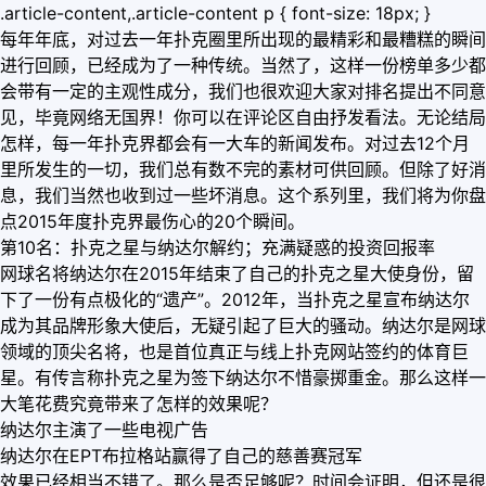
.article-content,.article-content p { font-size: 18px; }
每年年底，对过去一年扑克圈里所出现的最精彩和最糟糕的瞬间
进行回顾，已经成为了一种传统。当然了，这样一份榜单多少都
会带有一定的主观性成分，我们也很欢迎大家对排名提出不同意
见，毕竟网络无国界！你可以在评论区自由抒发看法。无论结局
怎样，每一年扑克界都会有一大车的新闻发布。对过去12个月
里所发生的一切，我们总有数不完的素材可供回顾。但除了好消
息，我们当然也收到过一些坏消息。这个系列里，我们将为你盘
点2015年度扑克界最伤心的20个瞬间。
第10名：扑克之星与纳达尔解约；充满疑惑的投资回报率
网球名将纳达尔在2015年结束了自己的扑克之星大使身份，留
下了一份有点极化的“遗产”。2012年，当扑克之星宣布纳达尔
成为其品牌形象大使后，无疑引起了巨大的骚动。纳达尔是网球
领域的顶尖名将，也是首位真正与线上扑克网站签约的体育巨
星。有传言称扑克之星为签下纳达尔不惜豪掷重金。那么这样一
大笔花费究竟带来了怎样的效果呢？
纳达尔主演了一些电视广告
纳达尔在EPT布拉格站赢得了自己的慈善赛冠军
效果已经相当不错了。那么是否足够呢？时间会证明，但还是很