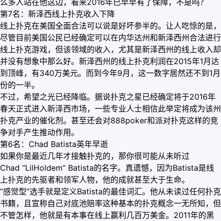
么多人站在他这边，看来2016年已早早有了保障，不是吗？
第7名：新泽西线上扑克收入下降
线上扑克在美国全面合法可以说是好坏参半的。让人吃惊的是，
尽管目前美国公民已经确定可以在内华达州和新泽西州合法进行
线上扑克游戏，但该领域的收入，尤其是新泽西州的线上收入却
并没有想象中那么好。新泽西州的线上扑克利润在2015年1月达
到顶峰，有340万美元。而到今年9月，这一数字居然还不到1月
份的一半。
不过，希望之光已经降临。据说扑克之星已经确定将于2016年
春天正式进入新泽西市场，一些专业人士相信此举定将成为该州
扑克产业的催化剂。甚至还会对888poker和派对扑克这样的竞
争对手产生推动作用。
第6名：Chad Batista英年早逝
如果你是最近几年才接触扑克的，那你很可能从未听过
Chad “LilHoldem” Batista的名字。真遗憾，因为Batista是线
上扑克的先驱者和领军人物，他的成就甚至大于生命。
“感觉型”选手就是定义Batista的最佳词汇。他从未读过任何扑克
书籍，且宣称自己对底池赔率这种基本的扑克概念一无所知，但
不管怎样，他就是有本事在线上赢利几百万美金。2011年的黑