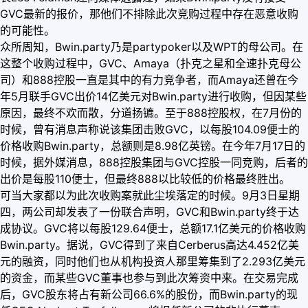
GVC最新的报价，那他们不排除此次竞购过程中存在恶意收购
的可能性。
众所周知，Bwin.party乃是partypoker以及WPT的母公司。在
这整个收购过程中，GVC、Amaya（扑克之星和全速扑克母公
司）和888控股一直是其中的有力竞争者，而Amaya还曾在今
年5月联手GVC出价14亿美元对Bwin.party进行收购，但因某些
原因，最终不欢而散，分道扬镳。至于888控股权，在7月份的
时候，曾有消息声称说该集团击败GVC，以每股104.09便士的
价格收购Bwin.party，总额则是8.98亿英镑。在今年7月17日的
时候，据外媒消息，888控股集团与GVC控股一同竞购，后者的
出价是每股110便士，但最终888以比较低的价格最终胜出。
可当大家都以为此次收购案就此尘埃落定的时候。9月3日星期
四，两公司却发表了一份联合声明，GVC和Bwin.party终于达
成协议。GVC将以每股129.64便士，总额17.1亿美元的价格收购
Bwin.party。据说，GVC得到了来自Cerberus高达4.452亿美
元的融资，同时他们也从机构投资人那里筹集到了2.293亿美元
的资金，而某些GVC董事也参与到此次筹资中来。在交易完成
后，GVC股东将占有新公司66.6%的股份，而Bwin.party的现