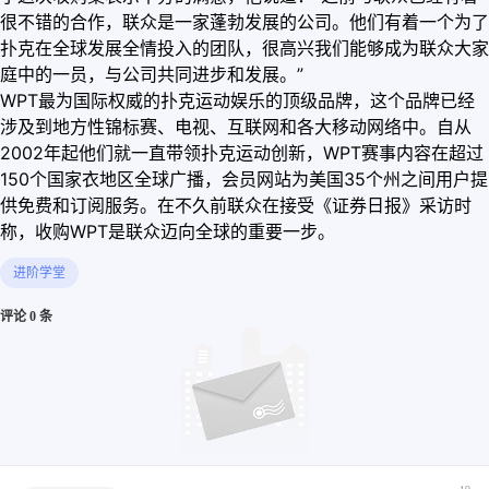
很不错的合作，联众是一家蓬勃发展的公司。他们有着一个为了
扑克在全球发展全情投入的团队，很高兴我们能够成为联众大家
庭中的一员，与公司共同进步和发展。”
WPT最为国际权威的扑克运动娱乐的顶级品牌，这个品牌已经
涉及到地方性锦标赛、电视、互联网和各大移动网络中。自从
2002年起他们就一直带领扑克运动创新，WPT赛事内容在超过
150个国家衣地区全球广播，会员网站为美国35个州之间用户提
供免费和订阅服务。在不久前联众在接受《证券日报》采访时
称，收购WPT是联众迈向全球的重要一步。
进阶学堂
评论 0 条