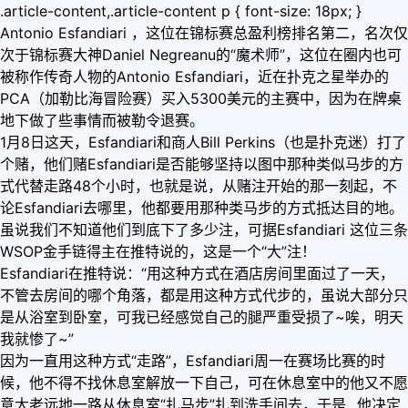
.article-content,.article-content p { font-size: 18px; }
Antonio Esfandiari ，这位在锦标赛总盈利榜排名第二，名次仅
次于锦标赛大神Daniel Negreanu的“魔术师”，这位在圈内也可
被称作传奇人物的Antonio Esfandiari，近在扑克之星举办的
PCA（加勒比海冒险赛）买入5300美元的主赛中，因为在牌桌
地下做了些事情而被勒令退赛。
1月8日这天，Esfandiari和商人Bill Perkins（也是扑克迷）打了
个赌，他们赌Esfandiari是否能够坚持以图中那种类似马步的方
式代替走路48个小时，也就是说，从赌注开始的那一刻起，不
论Esfandiari去哪里，他都要用那种类马步的方式抵达目的地。
虽说我们不知道他们到底下了多少注，可据Esfandiari 这位三条
WSOP金手链得主在推特说的，这是一个“大”注！
Esfandiari在推特说：“用这种方式在酒店房间里面过了一天，
不管去房间的哪个角落，都是用这种方式代步的，虽说大部分只
是从浴室到卧室，可我已经感觉自己的腿严重受损了~唉，明天
我就惨了~”
因为一直用这种方式“走路”，Esfandiari周一在赛场比赛的时
候，他不得不找休息室解放一下自己，可在休息室中的他又不愿
意大老远地一路从休息室“扎马步”扎到洗手间去，于是...他决定