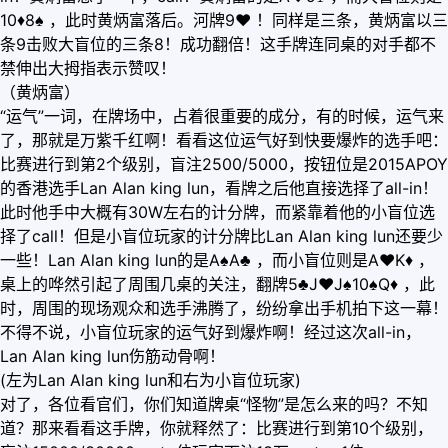
10
♦
8♠ ，此时黄炳富落后。河牌9
♥
！同样是三条，黄炳富以三
条9击败大盲位的三条8！成功翻倍！这手牌连同桌的对手都不
禁伸出大拇指表示赞叹！
（黄炳富）
“运气”一词，在牌场中，占着很重要的成分，有的时候，运气来
了，那就是万紫千红啊！看看这位运气好到快要爆炸的选手吧：
比赛进行到第2个级别，盲注2500/5000，按钮位是2015APOY
的香港选手Lan Alan king lun，看牌之后他直接选择了all-in！
此时他手中大概有30W左右的计分牌，而紧靠着他的小盲位选
择了call！但是小盲位玩家的计分牌比Lan Alan king lun还要少
一些！Lan Alan king lun的是A♠A♣ ，而小盲位则是A
♥
K
♦
，
桌上的哗然引起了周围几桌的关注，翻牌5♣J
♥
J♠10♠Q
♦
，此
时，周围的现场观众和选手沸腾了，纷纷拿出手机拍下这一幕！
不得不说，小盲位玩家的运气好到爆炸啊！经过这次all-in，
Lan Alan king lun伤筋动骨啊！
(左为Lan Alan king lun和右为小盲位玩家)
对了，各位看官们，你们知道牌桌“怪物”是怎么来的吗？不知
道？那来看看这手牌，你就释然了：比赛进行到第10个级别，