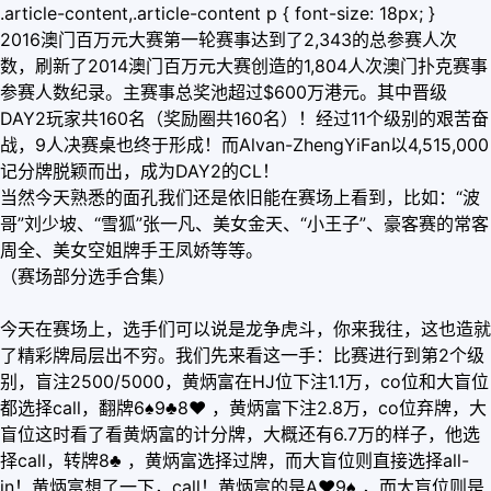
.article-content,.article-content p { font-size: 18px; }
2016澳门百万元大赛第一轮赛事达到了2,343的总参赛人次
数，刷新了2014澳门百万元大赛创造的1,804人次澳门扑克赛事
参赛人数纪录。主赛事总奖池超过$600万港元。其中晋级
DAY2玩家共160名（奖励圈共160名）！经过11个级别的艰苦奋
战，9人决赛桌也终于形成！而Alvan-ZhengYiFan以4,515,000
记分牌脱颖而出，成为DAY2的CL！
当然今天熟悉的面孔我们还是依旧能在赛场上看到，比如：“波
哥”刘少坡、“雪狐”张一凡、美女金天、“小王子”、豪客赛的常客
周全、美女空姐牌手王凤娇等等。
（赛场部分选手合集）
今天在赛场上，选手们可以说是龙争虎斗，你来我往，这也造就
了精彩牌局层出不穷。我们先来看这一手：比赛进行到第2个级
别，盲注2500/5000，黄炳富在HJ位下注1.1万，co位和大盲位
都选择call，翻牌6♠9♣8
♥
，黄炳富下注2.8万，co位弃牌，大
盲位这时看了看黄炳富的计分牌，大概还有6.7万的样子，他选
择call，转牌8♣ ，黄炳富选择过牌，而大盲位则直接选择all-
in！黄炳富想了一下，call！黄炳富的是A
♥
9♠ ，而大盲位则是