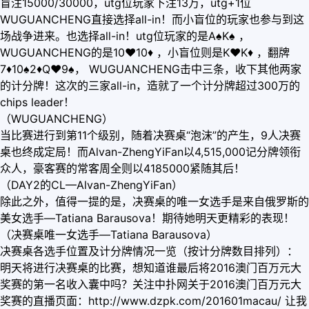
盲注15000/30000，utg位玩家下注13万，utg+1位
WUGUANCHENG直接选择all-in！而小盲位的玩家也参与到这
场战争进来。也选择all-in！utg位玩家的是A♠K♠ ，
WUGUANCHENG的是10
♥
10
♦
，小盲位则是K
♥
K
♦
，翻牌
7
♦
10♠2
♦
Q
♥
9♠， WUGUANCHENG击中三条，收下其他两家
的计分牌！这次的三家all-in，造就了一个计分牌超过300万的
chips leader！
（WUGUANCHENG）
当比赛进行到第11个级别，随着决赛桌“泡沫”的产生，9人决赛
桌也终成定局！而Alvan-ZhengYiFan以4,515,000记分牌领衔
众人，豪客赛的常客周全则以4185000紧随其后！
（DAY2的CL—Alvan-ZhengYiFan）
除此之外，值得一提的是，决赛桌的唯一女选手是来自俄罗斯的
美女选手—Tatiana Barausova！期待她明天更精彩的表现！
（决赛桌唯一女选手—Tatiana Barausova）
决赛桌各选手位置及计分牌情况一览（按计分牌数目排列）：
明天将进行决赛桌的比赛，想知道谁最后将2016澳门百万元大
奖赛的第一名收入囊中吗？关注中扑网关于2016澳门百万元大
奖赛的直播页面：http://www.dzpk.com/201601macau/ 让我