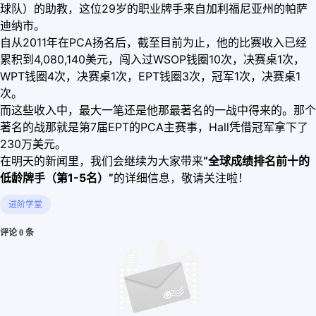
球队）的助教，这位29岁的职业牌手来自加利福尼亚州的帕萨
迪纳市。
自从2011年在PCA扬名后，截至目前为止，他的比赛收入已经
累积到4,080,140美元，闯入过WSOP钱圈10次，决赛桌1次，
WPT钱圈4次，决赛桌1次，EPT钱圈3次，冠军1次，决赛桌1
次。
而这些收入中，最大一笔还是他那最著名的一战中得来的。那个
著名的战那就是第7届EPT的PCA主赛事，Hall凭借冠军拿下了
230万美元。
在明天的新闻里，我们会继续为大家带来
“全球成绩排名前十的
低龄牌手（第1-5名）”
的详细信息，敬请关注啦！
进阶学堂
评论 0 条