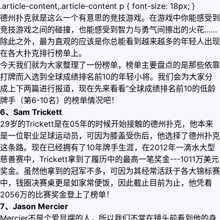
.article-content,.article-content p { font-size: 18px; }
德州扑克就是这么一个有意思的竞技游戏。在游戏中你能感受到
竞技游戏之间的碰撞，也能感受到智力与勇气间擦出的火花……
除此之外，最为直观的应该是你总能看到越来越多的年轻人出现
在各大扑克排行榜单上。
今天我们就为大家整理了一份榜单，榜单主要盘点的是那些依靠
打牌而入选到全球成绩排名前10的年轻小将。我们会为大家分
成上下两篇进行报道，现在先来看看“全球成绩排名前10的低龄
牌手（第6-10名）的榜单情况吧！
6、Sam Trickett
29岁的Trickett是在05年的时候开始接触的德州扑克，他本来
是一位职业足球运动员，可因为膝盖受伤后，他选择了德州扑克
这条路。现在已经拥有了10年牌手生涯，在2012年一滴水大型
慈善赛中，Trickett拿到了履历中的最高一笔奖金---1011万美元
奖金。虽然他拿到的冠军不多，可因为其经常活跃于各大锦标赛
中，钱圈决赛桌更是如家常便饭，因此截止目前为止，他凭着
2056万的比赛奖金登上了榜单！
7、Jason Mercier
Mercier不是个爱显摆的人，所以我们不常在镜头前看到他的身