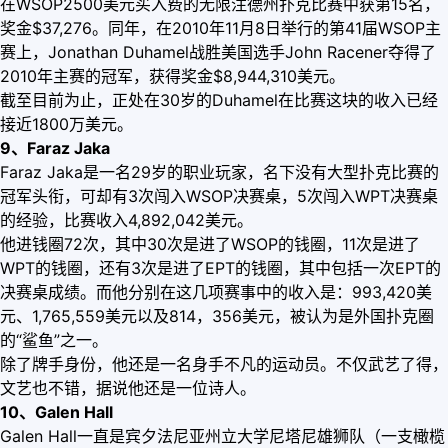
在WSOP2500美元买入费的无限注德州扑克比赛中获第15名，
奖金$37,276。同年，在2010年11月8日举行的第41届WSOP主
赛上，Jonathan Duhamel战胜美国选手John Racener夺得了
2010年主赛的冠军，获得奖金$8,944,310美元。
截至目前为止，正处在30岁的Duhamel在比赛这块的收入已经
接近1800万美元。
9、Faraz Jaka
Faraz Jaka是一名29岁的职业玩家，名下没有大型扑克比赛的
冠军头衔，可却有3次闯入WSOP决赛桌，5次闯入WPT决赛桌
的经验，比赛收入4,892,042美元。
他进钱圈72次，其中30次是进了WSOP的钱圈，11次是进了
WPT的钱圈，还有3次是进了EPT的钱圈，其中包括一次EPT的
决赛桌成绩。而他分别在这几项赛事中的收入是：993,420美
元、1,765,559美元以及814，356美元，被认为是外国扑克圈
的“鲨鱼”之一。
除了牌手身份，他还是一名身手不凡的运动员。不仅武艺了得，
文艺也不错，据说他还是一位诗人。
10、Galen Hall
Galen Hall一直是宾夕法尼亚州立大学尼塔尼雄狮队（一支橄榄