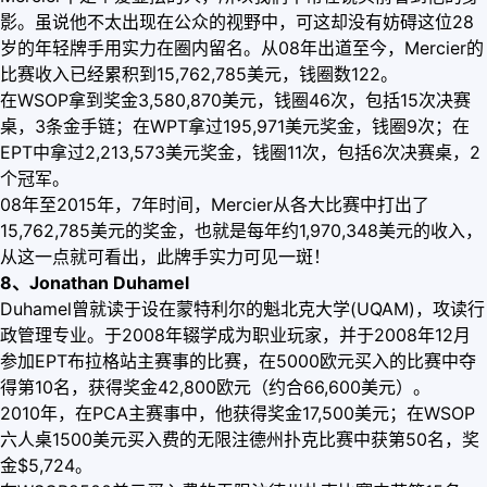
影。虽说他不太出现在公众的视野中，可这却没有妨碍这位28
岁的年轻牌手用实力在圈内留名。从08年出道至今，Mercier的
比赛收入已经累积到15,762,785美元，钱圈数122。
在WSOP拿到奖金3,580,870美元，钱圈46次，包括15次决赛
桌，3条金手链；在WPT拿过195,971美元奖金，钱圈9次；在
EPT中拿过2,213,573美元奖金，钱圈11次，包括6次决赛桌，2
个冠军。
08年至2015年，7年时间，Mercier从各大比赛中打出了
15,762,785美元的奖金，也就是每年约1,970,348美元的收入，
从这一点就可看出，此牌手实力可见一斑！
8、Jonathan Duhamel
Duhamel曾就读于设在蒙特利尔的魁北克大学(UQAM)，攻读行
政管理专业。于2008年辍学成为职业玩家，并于2008年12月
参加EPT布拉格站主赛事的比赛，在5000欧元买入的比赛中夺
得第10名，获得奖金42,800欧元（约合66,600美元）。
2010年，在PCA主赛事中，他获得奖金17,500美元；在WSOP
六人桌1500美元买入费的无限注德州扑克比赛中获第50名，奖
金$5,724。