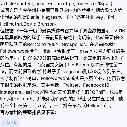
.article-content,.article-content p { font-size: 18px; }
试问谁是当今德州扑克圈里最具影响力的牌手？相信很多人第一
个想到的都是Daniel Negreanu。同样还有Phil Ivey、Phil
Hellmuth和Doyle Brunson。
但根据PS一年一度的最具媒体号召力牌手调查数据显示，2016
年最具影响力的牌手正是前星际争霸传奇玩家，也就是现任PS
明星队队员的Bertrand “ElkY” Grospellier。在之前PS就与
Followerwonk合作，他们联合推出了一份最具号召力职业牌手
的名单。而ElkY以79分的成绩稳居榜首，比去年的排名上升了
八位。有趣的是，而英国美女牌手Liv Boeree以71分排在第二
位，而之前提到的“推特段子手”Negreanu则以68分位列第三。
为了制作这个榜单，Followerwonk着实是煞费苦心，他们参考
了很多的数据来源。其中包括：Twitter、Facebook和
Instagram。而让大家略感到失望的是我们的“双Phil”，也就是
Ivey和Hellmuth，并未如我们预期的那样出现在前五之列，他
们一个排在第七（Ivey），一个排在第八（Hellmuth）。
官方给出的完整排名见下表：
进阶学堂