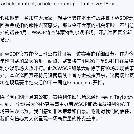
.article-content,.article-content p { font-size: 18px; }
假如你是一名加拿大玩家，想要体验在本土作战并赢下WSOP巡
回赛金戒指的那种兴奋感觉，那么今年大家的机会来啦！不出意
外的话在4月，WSOP将空降蒙特利尔娱乐场，开启巡回赛全新
站点。
而WSOP官方在今日也公布并证实了该赛事的详细细节。作为今
年巡回赛加拿大的唯一站点，赛事将于4月20日至5月1日在蒙特
利尔娱乐场火热开打。此次WSOP加拿大站除了有10场现场赛事
外，本次巡回赛还将另设两场线上官方金戒指赛事。这两场比赛
将在现场赛事结束后的下一周在Espacejeux开打。
除了有官网消息的公布，蒙特利尔娱乐场总经理Kevin Taylor还
提到：“全球最大的扑克赛事主办者WSOP能选择蒙特利尔娱乐
场来举办比赛，我们感到非常荣幸和自豪。谢谢对我们的信任，
我们有信心为大家呈现一场高质量的扑克盛事。”