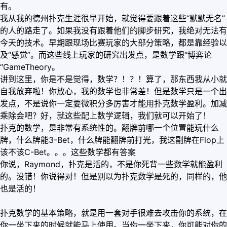
有。
我从我的德州扑克生涯很早开始，就觉得要跟着这些“默默无名”
的人的路走了。如果我没有跟着他们的脚步研究，我绝对无法有
今天的技术。早期跟现场比赛玩家的大部分策略，都是靠经验以
及“感觉”。而这些线上玩家的研究出发点，是数学跟“博弈论
“GameTheory。
讲到这里，你是不是觉得，数学？！？！算了，那东西我从小就
自我放弃啦！你放心，我的数学也非常差！但是数学只是一个出
发点，不是说你一定要微积分多厉害才能用扑克数学盈利。加减
乘除会吧？好，就这些配上数学逻辑，我们就可以开始了！
扑克的数学，是非常有系统性的。翻牌前哪一个位置能玩什么
牌，什么牌能3-Bet，什么牌能翻牌前打光，我这副牌在Flop上
该不该C-Bet。。。这些数学都有答案
你说，Raymond，扑克是活的，不是你死背一些数学就能盈利
的。没错！你说得对！但是别以为扑克数学是死的，同样的，他
也是活的！
扑克数学的基本策略，就是用一套对手很难去攻击你的系统，在
你一坐下来的时候就能马上使用。当你一坐下来，你可能对你的