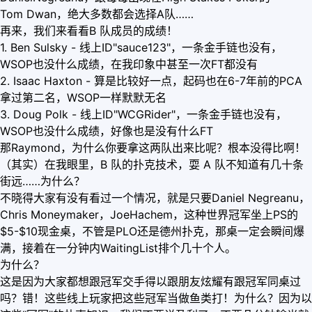
Tom Dwan，绝大多数都会选择A队……
再来，我们来看看B 队成员的成绩！
1. Ben Sulsky - 线上ID"sauce123"，一条金手链也没有，
WSOP也没什么成绩，在我印象中甚至一次FT都没有
2. Isaac Haxton - 算是比较好一点，起码也在6-7年前的PCA
拿过第二名，WSOP一样默默无名
3. Doug Polk - 线上ID"WCGRider"，一条金手链也没有，
WSOP也没什么成绩，好像也是没有什么FT
那Raymond，为什么你要拿这两队出来比呢？根本没得比啊！
（其实）在我眼里，B 队的扑克技术，耍 A 队不知道有几十条
街远……为什么？
不晓得大家有没有看过一个情况，就是只要Daniel Negreanu，
Chris Moneymaker，JoeHachem，这种世界冠军坐上PS的
$5-$10现金桌，不管是PLO还是德州扑克，那桌一定会瞬间爆
满，接着在一分钟内WaitingList排个几十个人。
为什么？
这是因为大家都想跟冠军交手得以跟朋友炫耀有跟冠军同桌过
吗？错！这些线上玩家把这些冠军当做鱼类打！为什么？因为以