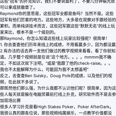
这些“冠军”的扑克知识，我们不要说盈利了，不要几分钟输光就
可以拿成就徽章了。
Raymond你的意思是，这些冠军全都是鱼吗？当然不是。这些
冠军有他们厉害的地方。这些地方，大多是在观察对手跟经验的
累积。而单纯讲技术而言，这些冠军跟这些“默默无名”的线上玩
家来比，根本不是一个级别的。
那Raymond，你怎么知道这些线上玩家比较强呢？很简单！
1. 你去查查他们历年来线上的成绩，不用看赢多少，因为都没赢
2.有办法的话去弄一支他们做过的教学视频来看看，看了你就知
道。几乎整个视频就是在说“这个地方。。。。mmmm我不确
定，不如这次就下注吧。”或是“我跟了他的check-raise。。。
我也不太能解释为什么，可能因为我不太想盖吧”
反之，去查查Ben Sulsky，Doug Polk的成绩，以及他们的视
频，在此就不多说了。
那既然他们那么强，为什么我都不认识他们呢？很简单，因为这
些人每天就是躲在电脑荧幕前打线上扑克，研究软件而不是去参
加现场比赛
很多人学习扑克是看High Stakes Poker，Poker AfterDark。
我很认真的跟各位说，那些视频纯属娱乐，一点教学价值都没