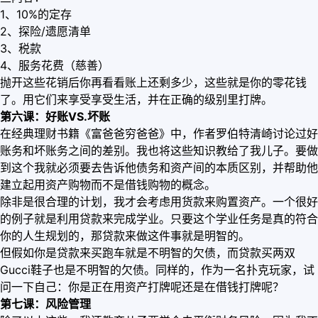
1、10%的定存
2、探险/遗愿清单
3、税款
4、服务花费（慈善）
抛开这些花销后你再看看账上还剩多少，这些就是你的零花钱
了。用它们来享受享受生活，并在正确的级别里打牌。
第六课：好账VS.坏账
在经典理财书籍《富爸爸穷爸爸》中，作者罗伯特清崎讨论过好
账务和坏账务之间的差别。我也将这些知识教给了我儿子。要做
到这个我就必须要去告诉他债务和资产间的本质区别，并帮助他
建立起用资产购物而不是借钱购物的概念。
除非是很合理的计划，我才会考虑用货款来购置资产。一个很好
的例子就是利用贷款来完成学业。只要这个学业任务是真的符合
你的人生规划的，那贷款来做这件事就是明智的。
但假如你是贷款来买跑车就是不明智的欠债，而贷款买两双
Gucci鞋子也是不明智的欠债。同样的，作为一名扑克玩家，试
问一下自己：你是正在用资产打牌呢还是在借钱打牌呢？
第七课：风险管理