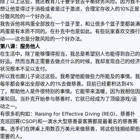
除了以上这些，我还教育儿子要学会去平衡财务风险。因为我不
想让他变得过于消极或者是过于激进，合理定存收入的10%正是
分散风险的一个好办法。
我告诉他将鸡蛋全部放在一个篮子里，和让很多个篮子里都装满
鸡蛋是有本质不同的。在扑克中也是如此。有些玩家喜欢交换行
动——这也是分散风险的一个好办法。
第八课：服务他人
在生活中，除了能够懂得担当，我总是希望别人也能得到自己的
好运。然而当真正需要去做点什么的时候，我却发现自己的经济
状况根本不足以支付。
所以我也跟儿子说过这些。我希望他能做些力所能及的事情。我
每年都会拿出全部收入的1%去做慈善。目前已经累积达到4%
了。帮助他人是件很特别的事情。它能带来温暖，因为我相信因
果轮回。当扑克开始参与慈善时，它就已经成为了顶级游戏/运
动之一。
有很多机构如：Raising for Effective Giving (REG)、慈善扑
克巡回赛(CSOP)和一滴水大型慈善豪客赛都是最著名的慈善赛
事。选手们在牌桌上用数百万美元来做慈善，将这些钱捐给那些
需要的人。