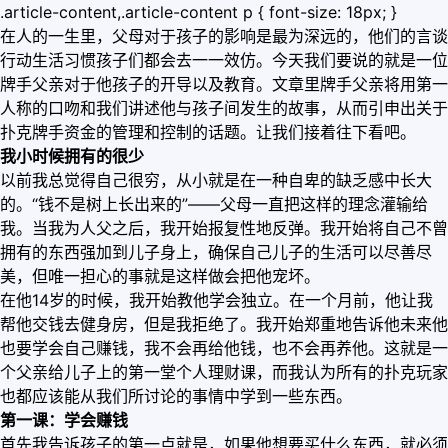
.article-content,.article-content p { font-size: 18px; }
在人的一生里，父母对于孩子的影响是最为深远的，他们的言谈
行动生活习惯孩子们都会去一一效仿。今天我们要说的就是一位
牌手父亲对于他孩子的开导以及教育。文章里牌手父亲将用第一
人称的口吻和我们讲述他与孩子间发生的故事，从而引申出关于
扑克牌手资金的管理和控制的话题。让我们接着往下看吧。
我小时候拥有的很少
以前我总觉得自己很穷，从小就是在一种自卑的缺乏感中长大
的。“钱不是树上长出来的”——父母一直把这样的理念灌输给
我。当我为人父之后，我开始报复性地反弹。我开始将自己不曾
拥有的东西强加到儿子身上，确保自己儿子的生活可以尽善尽
美，但唯一担心的事就是这样做会把他宠坏。
在他14岁的时候，我开始教他学会独立。在一个月前，他让我
帮他交钱去健身房，但是我拒绝了。我开始郑重地告诉他未来他
也要学会自己赚钱，我不会再给他钱，也不会再养他。这就是一
个父亲给儿子上的第一堂个人理财课，而我认为所有的扑克玩家
也都应该能从我们所讨论的事情中学到一些东西。
第一课：学会赚钱
首先我告诉孩子的第一点就是，如果他想要买什么东西，就必须