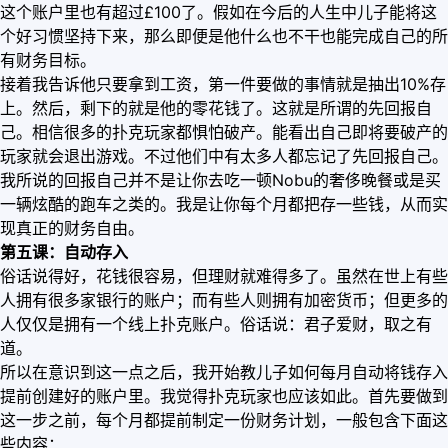
这个账户里也有超过£100了。假如在今后的人生中儿子能将这
个好习惯坚持下来，那么即便是他什么也不干也能完成自己的所
有财务目标。
接着我告诉他只要拿到工资，第一件要做的事情就是抽出10%存
上。然后，剩下的就是他的零花钱了。这就是所谓的先回报自
己。相信很多的扑克玩家都惧怕破产。能看出自己即将要破产的
玩家就会退出游戏。不过他们中有太多人都忘记了先回报自己。
我所说的回报自己并不是让你去吃一顿Nobu的奢侈晚餐或是买
一辆炫酷的跑车之类的。我是让你每个月都把存一些钱，从而实
现真正的财务自由。
第五课：自动存入
俗话说得好，花钱很容易，但理财就难得多了。虽然在世上有些
人拥有很多家银行的账户；而有些人则拥有加密货币；但更多的
人仅仅是拥有一个线上扑克账户。俗话说：君子爱财，取之有
道。
所以在意识到这一点之后，我开始教儿子如何每月自动将钱存入
提前创建好的账户里。我觉得扑克玩家也应该如此。首先要做到
这一步之前，每个月都提前制定一份财务计划，一般包含下面这
些内容：