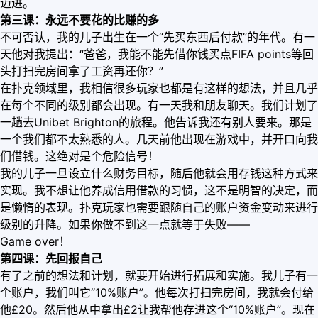
迈进。
第三课：永远不要花的比赚的多
不可否认，我的儿子出生在一个“先买东西后付款”的年代。有一
天他对我提出：“爸爸，我能不能先借你钱买点FIFA points等回
头打扫完房间拿了工资再还你？”
在扑克领域里，我相信很多玩家也都是有这样的想法，并且几乎
在每个不同的级别都会出现。有一天我和朋友聊天。我们计划了
一趟去Unibet Brighton的旅程。他告诉我还有别人要来。那是
一个我们都不太熟悉的人。几天前他出现在游戏中，并开口向我
们借钱。这绝对是个危险信号！
我的儿子一旦设立什么财务目标，随后他就会用存钱这种方式来
实现。我不想让他养成信用借款的习惯，这不是明智的决定，而
是懒惰的表现。扑克玩家也需要跟随自己的账户资金变动来进行
级别的升降。如果你做不到这一点就等于失败——
Game over！
第四课：先回报自己
有了之前的想法和计划，就要开始进行拓展和实施。我儿子有一
个账户，我们叫它“10%账户”。他每次打扫完房间，我就会付给
他£20。然后他从中拿出£2让我帮他存进这个“10%账户”。现在