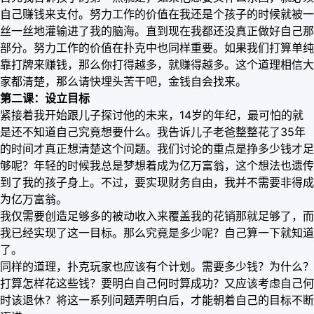
自己赚钱来支付。努力工作的价值在我还是个孩子的时候就被一
丝一丝地灌输进了我的脑海。直到现在我都还没真正做好自己那
部分。努力工作的价值在扑克中也同样重要。如果我们打算单纯
靠打牌来赚钱，那么你打得越多，就赚得越多。这个道理相信大
家都清楚，那么请快埋头苦干吧，金钱自会找来。
第二课：设立目标
紧接着我开始跟儿子探讨他的未来，14岁的年纪，最可怕的就
是还不知道自己究竟想要什么。我告诉儿子老爸整整花了35年
的时间才真正想清楚这个问题。我们讨论的重点是挣多少钱才足
够呢？年轻的时候我总是梦想着成为亿万富翁，这个想法也遗传
到了我的孩子身上。不过，要实现财务自由，我并不需要非得成
为亿万富翁。
我仅需要创造足够多的被动收入来覆盖我的花销那就足够了，而
我已经实现了这一目标。那么究竟是多少呢？自己算一下就知道
了。
同样的道理，扑克玩家也应该有个计划。需要多少钱？为什么？
打算怎样花这些钱？要明白自己何时算成功？又应该考虑自己何
时该退休？将这一系列问题弄明白后，才能朝着自己的目标不断