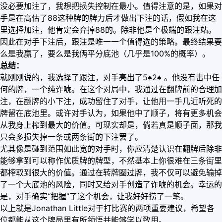
没必要加注了，我想把损失控制在最小。值得注意的是，如果对
手是在高估了88这种牌的牌力后才做出下注的话，假如我在这
里选择加注，他肯定会弃掉88的。除非他是个极端的跟注站。
因此在对手下注后，跟注是唯一一个值得选的策略。最终结果要
么是我赢了，要么是我俩平分底池（几乎是100%的概率）。
总结：
就刚刚说的，我选择了跟注，对手亮出了5♠2♠ 。他没有击中任
何的牌，一个纯诈唬。在这个对局中，我通过在翻牌前的合理加
注，在翻牌的小下注，成功留住了对手，让他用一手几近听死的
牌留在底池里。或许对手认为，如果他中了顺子，将有更多机会
从我身上榨到最大的价值。可现实却是，倘若真是顺子面，那我
只会多损失掉一条或两条街的下注罢了。
尤其像是碰到范围如此宽的对手时，你应清楚认识在翻牌后除非
能够拿到可以称作优质牌的牌型，不然基本上你很难在三条街里
都榨取到很大的价值。通过在转牌圈过牌，我不仅可以避免输掉
了一个大底池的风险，同时又给对手创造了诈唬的机会。幸运的
是，对手确实“把握”了这个机会，让我好好捞了一笔。
以上就是Jonathan Little对于打比赛的两项重要建议，希望各
位都能从这个牌局里有所领悟并能够学以致用。