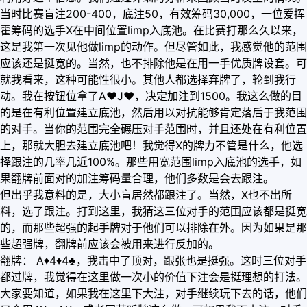
当时比赛盲注200-400，底注50，有效筹码30,000，一位爱挥
霍筹码的选手X在中间位置limp入底池。在比赛打那么久以来，
这是我第一次见他做limp的动作。但尽管如此，我感觉他的范围
应该还是挺宽的。当然，也不排除他是在用一手优质牌设套。可
就我看来，这种可能性很小。其他人都选择弃牌了，轮到我行
动。我在按钮位拿了A
♥
J
♥
，决定加注到1500。我这么做的目
的是在有利位置建立底池，然后用以对抗能够肯定落后于我范围
的对手。当你的范围完全碾压对手范围时，并且还处在有利位置
上，那就大胆去建立底池吧！我觉得X的牌力不管是什么，他选
择跟注的几率几近100%。那些用宽范围limp入底池的选手，如
果翻牌前面对的加注筹码量合理，他们多数是会去跟注。
但出乎我意料的是，大小盲居然都跟注了。当然，X也不出所
料，选了跟注。打到这里，我猜这三位对手的范围应该都是挺宽
的，而那些超强的起手牌对于他们可以排除在外。因为如果是那
些超强牌，翻牌前应该会被用来进行反加的。
翻牌： A
♦
4
♦
4♣，我击中了顶对，跟张也是挺强。这时三位对手
都过牌，我觉得在这里做一次小的价值下注会是挺理想的打法。
大家要知道，如果我在这里下大注，对手继续玩下去的话，他们