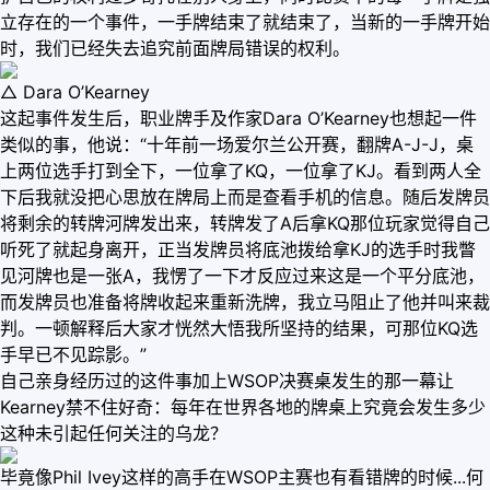
立存在的一个事件，一手牌结束了就结束了，当新的一手牌开始
时，我们已经失去追究前面牌局错误的权利。
△ Dara O’Kearney
这起事件发生后，职业牌手及作家Dara O’Kearney也想起一件
类似的事，他说：“十年前一场爱尔兰公开赛，翻牌A-J-J，桌
上两位选手打到全下，一位拿了KQ，一位拿了KJ。看到两人全
下后我就没把心思放在牌局上而是查看手机的信息。随后发牌员
将剩余的转牌河牌发出来，转牌发了A后拿KQ那位玩家觉得自己
听死了就起身离开，正当发牌员将底池拨给拿KJ的选手时我瞥
见河牌也是一张A，我愣了一下才反应过来这是一个平分底池，
而发牌员也准备将牌收起来重新洗牌，我立马阻止了他并叫来裁
判。一顿解释后大家才恍然大悟我所坚持的结果，可那位KQ选
手早已不见踪影。”
自己亲身经历过的这件事加上WSOP决赛桌发生的那一幕让
Kearney禁不住好奇：每年在世界各地的牌桌上究竟会发生多少
这种未引起任何关注的乌龙？
毕竟像Phil Ivey这样的高手在WSOP主赛也有看错牌的时候...何