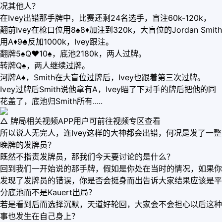
况其他人？
在Ivey出错那手牌中，比赛还剩24名选手，盲注60k-120k，
翻前Ivey在枪口位用8♠8♦加注到320k，大盲位的Jordan Smith
用A♦9♣反加1000k，Ivey跟注。
翻牌5♠Q♥10♠，底池2180k，两人过牌。
转牌Q♠，两人继续过牌。
河牌A♠，Smith在大盲位过牌后，Ivey也跟着第三次过牌。
Ivey过牌后Smith说他拿有A，Ivey瞄了下对手的牌后把他的同
花盖了，底池归Smith所有.....
△ 牌局相关视频APP用户可前往视频专区查看
所以说人无完人，连Ivey这样的大神都会出错，何况是发了一整
晚牌的发牌员？
既然不指责发牌员，那我们今天要讨论的是什么？
回到我们一开始说的那手牌，假如是你处在当时的情况，如果你
发现了发牌员的错误，你是否会挺身而出告诉大家结果应该是平
分底池而不是Kauert出局？
若是看到后而选择沉默，天道好轮回，大家会不会担心以后这种
事也发生在自己身上？