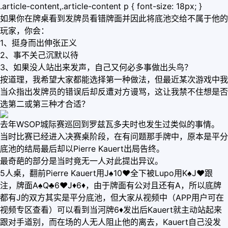
.article-content,.article-content p { font-size: 18px; }
如果你在牌桌看到发牌员看错牌面并因此将底池交给不属于他的
玩家，你会：
1、挺身而出伸张正义
2、事不关己沉默以待
3、如果没人站出来发声，自己又何必多事做出头鸟？
按道理，我希望大家都能选择第一种做法，但最近某次游戏中我
当众指出发牌员的错误后却反遭对方谩骂，这让我禁不住想是否
选第二或第三种才合适？
去年WSOP城际赛巡回到罗兹瓦多夫时也发生过类似的事情。
当时比赛已经进入决赛桌阶段，在有问题那手牌中，原本是平分
底池的结局最后却以Pierre Kauert出局告终。
最奇葩的部分是当时竟无一人对此提出异议。
5人桌，翻前Pierre Kauert用J♠10♥全下被Lupo用K♠J♥跟
注，牌面A♠Q♣6♥J♦6♦，由于牌面有公对且还有A，所以底牌
都有J的双方其实是平分底池，但大家从视频中（APP用户可在
视频专区查看）可以看到当河牌6♦发出后Kauert就主动站起来
跟对手道别，而在场的人无人阻止他的离去，Kauert自己没发