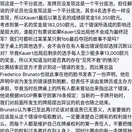
现这是一个平分底池，发牌员没发现这是一个平分底池，担任解
说的评论员也没发现这是一个平分底池，其余4名选手也一样没
发现，所以Kauert最后以第五名的成绩获奖金58,350欧元。
考虑到第一名的奖金是182,050欧元，这个错误所造成的影响还
是挺大的，谁能打包票说如果Kauert没出局他不会成为最终冠
军？我们可都听过某某某只剩1bb最后夺冠的故事不是吗？
至于桌上的其他选手，会不会存在有人看出错误但却选择沉默以
对？毕竟Kauert出局后剩余的选手每人至少能多拿13,000欧元
的奖金，所以天知道当时是否真的存在“见死不救”的情况？
比赛结束后官方才意识到这一错误的发生，而比赛总监
Frederico Brunato也就此事在他的脸书发表了一份声明，他在
声明中说为发生的错误感到抱歉，但责任不该由发牌员或主办方
承担，毕竟当时在牌桌上的所有人都未曾站出来指出这个错误，
他说根据WSOP赛事守则第76条规定：当新的一手牌开始时，
我们对前面所发生的牌局提出异议的机会也随之结束。
Brunato认为事已至此再讨论该对谁追责已无意义，大家要做的
应该是从这个错误中吸取教训，一定要清楚自己拥有的权利是什
么，而每个人都是维护自己在牌桌权利的第一责任人，不要把维
护自己的权利过多寄托在别人身上，同时比赛中的每一手牌是独