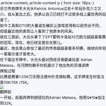
.article-content,.article-content p { font-size: 18px; }
芬兰传奇牌手大光头Patrick Antonius过去十年玩扑克少之又
少。自从复出之后，他承认自己已经打不过很多线上蕞优秀的玩
家了。
如今工具和GTO的大量滋生确实让游戏变得和以前完全不同，
但是最近他的表现让人看到了他原本的风采。
就在三周前，大光头拿下了EPT蒙特卡洛站10万欧元超级豪客赛
的冠军。现在，他已经定居在在那儿。
最近，他去黑山参加了最近的传奇超级豪客系列赛，继续向年轻
一辈展示谁才是老大。
在下面这手牌中，大光头面对西班牙高额桌玩家 Adrian
Mateos，在河牌的棘手时机展示了他出色的灵魂读牌
牌局过程
比赛是赛事1:25K刀无限注德州扑克锦标赛。这手牌发生时盲注
是10K/15K /15K。
翻牌前
一开始，前面弃牌到按钮位的Adrian Mateos。他用Q♦10♠加注
到32K。