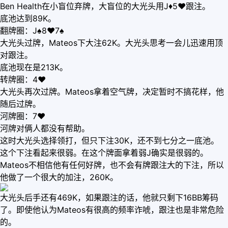
Ben Health在小盲位弃牌，大盲位的大光头用J♦5♥跟注。
底池达到89K。
翻牌圈：J♠8♥7♠
大光头过牌，Mateos下大注62K。大光头思考一会儿迅速用顶
对跟注。
底池现在是213K。
转牌圈：4♥
大光头再次过牌。Mateos拿着空气牌，决定暂时不搞花样，他
随后过牌。
河牌圈：7♥
河牌对俩人都没有帮助。
这时大光头选择领打，但只下注30K，还不到七分之一底池。
这个下注看起来很弱。在这个牌面拿着弱J确实是很弱的。
Mateos不相信他有任何好牌，也不会有牌跟注大的下注，所以
他做了一个很大的加注，260K。
大光头后手还有469K，如果跟注的话，他就只剩下16BB筹码
了。即使他认为Mateos有很高的频率诈唬，跟注也是非常危险
的。