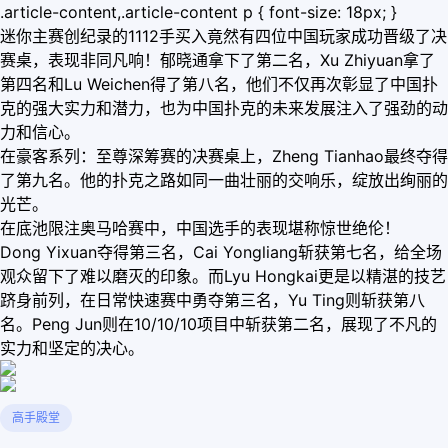
.article-content,.article-content p { font-size: 18px; }
迷你主赛创纪录的1112手买入竟然有四位中国玩家成功晋级了决
赛桌，表现非同凡响！郁晓通拿下了第二名，Xu Zhiyuan拿了
第四名和Lu Weichen得了第八名，他们不仅再次彰显了中国扑
克的强大实力和潜力，也为中国扑克的未来发展注入了强劲的动
力和信心。
在豪客系列：至尊深筹赛的决赛桌上，Zheng Tianhao最终夺得
了第九名。他的扑克之路如同一曲壮丽的交响乐，绽放出绚丽的
光芒。
在底池限注奥马哈赛中，中国选手的表现堪称惊世绝伦！
Dong Yixuan夺得第三名，Cai Yongliang斩获第七名，给全场
观众留下了难以磨灭的印象。而Lyu Hongkai更是以精湛的技艺
跻身前列，在日常快速赛中勇夺第三名，Yu Ting则斩获第八
名。Peng Jun则在10/10/10项目中斩获第二名，展现了不凡的
实力和坚定的决心。
高手殿堂