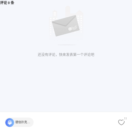
评论 0 条
还没有评论，快来发表第一个评论吧
11
德信扑克学院官方