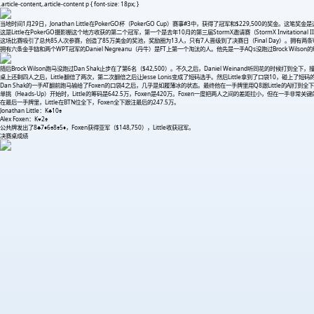
.article-content,.article-content p { font-size: 18px; }
当地时间1月29日，Jonathan Little在PokerGO杯（PokerGO Cup）赛事#3中，获得了冠军和$229,500的奖
这是Little在PokerGO摄影棚这个地方收获的第二个冠军，第一个是去年10月的第三届StormX邀请赛（StormX Invitational I
这场比赛吸引了总共85人次参赛，创造了85万美金的奖池，奖励圈为13人，只有7人晋级到了决赛日（Final Day）。拥有两条WSOP金手链
拥有六条金手链和两个WPT冠军的Daniel Negreanu（丹牛）是FT上第一个淘汰的人。他先是一手AQs没跑过Brock W
随后Brock Wilson跑马没跑过Dan Shak止步在了第6名（$42,500）。不久之后，Daniel Weinand听同花的时候打到全
桌上还剩四人之后，Little翻倍了两次，第二次翻倍之后让Jesse Lonis变成了短码选手。然后Little拿到了口袋10，碰上了短码的Lo
Dan Shak的一手AT翻前跑马输给了Foxen的口袋4之后，几乎是如履薄冰的状态。最终他在一手牌里用Q8跟Little的AJ打到全下
单挑（Heads-Up）开始时，Little的筹码是642.5万，Foxen是420万。Foxen一度把两人之间的差距拉小，但在一手非常关键的牌
在最后一手牌里，Little在BTN位全下，Foxen全下跟注最后的247.5万。
Jonathan Little：K♣10♠
Alex Foxen：K♥2♠
公共牌发出了8♣7♦6♠8♠5♦，Foxen获得亚军（$148,750），Little收获冠军。
决赛桌成绩