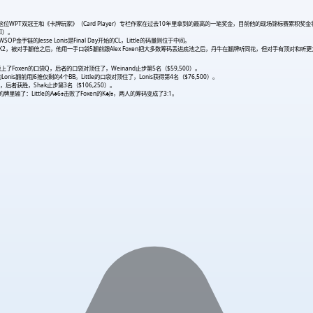
金。这笔奖金是这位WPT双冠王和《卡牌玩家》（Card Player）专栏作家在过去10年里拿到的最高的一笔奖金，目前他的现场锦标赛累积奖
II）。
的Jesse Lonis是Final Day开始的CL，Little的码量则位于中间。
ilson的K2，被对手翻倍之后，他用一手口袋5翻前跟Alex Foxen把大多数筹码丢进底池之后，丹牛在翻牌听同花，但对手有顶对和
下，撞上了Foxen的口袋Q，后者的口袋对顶住了，Weinand止步第5名（$59,500）。
nis翻前用J6推仅剩的4个BB。Little的口袋对顶住了，Lonis获得第4名（$76,500）。
，后者获胜，Shak止步第3名（$106,250）。
里输了：Little的A♣6♠击败了Foxen的K♣J♠，两人的筹码变成了3:1。