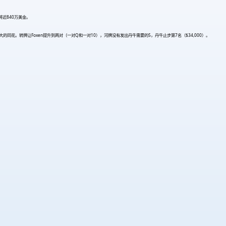
金将近840万美金。
听更大的同花。转牌让Foxen提升到两对（一对Q和一对10），河牌没有发出丹牛需要的5，丹牛止步第7名（$34,000）。