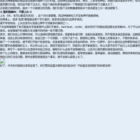
因此河牌圈要做的就是用范围里的强牌下注打价值，这些牌包括超强顶对、两对、三条等等牌型，但偶尔面对某些对手时，也可
虽然要打价值，但切忌不能下注太大，而这个级别玩家普遍犯的一个错就是打价值的时候下注量太大了。
正如我之前提到的，面对一个只能跟注的范围，我们价值下注的数量通常是半个底池甚至三分一底池就够了。
☆ 盈利指南#5：不要上头 ☆
上头（tilt，也可以解读为失控），这个词大家都懂，而这种情绪也几乎没有牌手能躲得掉。
在牌桌上，很多“血案”都是被这两个字引发的，很多钱也是因为这两字丢的。
毫不夸张地说，上头应该可以说是让牌手亏钱最多的漏洞之一。
Tilt这种情绪除了有可能是对手故意使坏让我们不爽外，bad beat、cooler、或长时间下风期这类因素也会导致tilt，为了
首先，本身情绪不好或精力无法集中的时候一定不要打牌。
其次，我们在线上打牌的时候，可以选择的游戏模式很多，既能够多桌打牌，也能玩高速游戏，而不管是多桌还是高速，这都意味着我们
再者，设定止损点和游戏时长，给自己定一个亏损额，一旦到了这个点，那就停止游戏，不管桌上的鱼有多少，不管你有多闲，一
输了一个大底池后，就不停打开账户检查资金，反复查看这次损失对资金的影响，作为一位牌手，没什么做法比这种更影响自己
我们要学会做情绪的主人，你之所以会上头，原因不是经历水下，而是你心里不能接受它。所以大家不妨写下自己上头后最激烈
最后，再写下一些你可以在游戏中劝自己的话，解释为什么会有不良情绪的话，以及可以帮你更好接受波动的话。
除了以上的做法，最根本的还是努力提高牌技，我们在游戏表现越好，盈率就会越高，盈率越高，波动就越低，牌技好带来的自
明自己的打法没问题，那你会更容易接受这个事实，就不会那么容易上头了。
好了，今天的内容就分享到这里了，你们赞同这篇文章所说的观点吗？不妨留言告知我们你的想法吧！