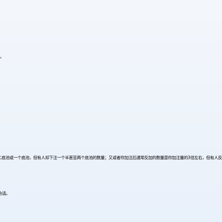
。
三分二底池或一个底池，但有人却下注一个半甚至两个底池的数量；又或者你加注后通常反加的数量是你加注量的3倍左右，但有人
合适。