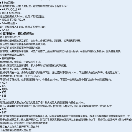
♠ 3-bet范围 ♠
如果在你之前已经有人先起注，那就在所有位置用以下牌型3-bet：
● AA, KK, QQ, JJ, AK
♠ 跟注3-bet的范围 ♠
起注后如果被人3-bet，就用以下牌型跟注：
● QQ, JJ, TT, 99, AQ, AK
♠ 4-bet的范围 ♠
起注后如果被人3-bet，就用以下牌型4-bet：
● AA, KK
☆ 盈利指南#4：翻后如何行动☆
终于聊到重头戏了！
德州扑克最难搞的就是翻后，它包含三条街的行动：翻牌圈、转牌圈及河牌圈。
翻后的处理对我们牌桌盈利的影响是最大的。
这也是目前多数高级策略所侧重的部分。
翻前的行动其实很简单粗暴，只要严格遵守上面所说的建议就不会出大岔子，可翻后的情况复杂得多，因为变量更多。
先说翻牌圈该怎么处理。
♠ 翻牌圈策略 ♠
翻牌发出后，我们该在什么情况中下注？
假如大家按照我上面所说的，那大多数时候你都是底池的掌舵者。
玩德州扑克，掌握主动是好事。
假如对手只有一位，多数时候我们都该选择下注，这就是我们常说的c-bet，下注量约为底池的60%，也就是三分二。
也就是底池0.1刀的话，你下注0.06刀。
不管你拿了什么牌，在多数翻牌结构中，你都应该c-bet，下面是一些单挑底池中我们应该c-bet的翻牌结构：
● AQK
● KJ5
● QQ6
● K72
● 888
● T53
看到这些翻牌大家应该知道我的意思了吧？其实就是大部分翻牌结构都应该c-bet。
那么，其实我们更应该侧重在不能c-bet的情况中，假如你什么都没中，那下面这类翻牌你就绝不应该c-bet：
● 678
● 89T
我们尽量别在那些连牌属性强的中等牌面下注，因为这些牌面与跟注范围的联系很大，跟注范围里的牌在这种牌面既能中一对、
至于底池如果是多人进入翻牌圈的话，那我们手里就需要比较强的牌力才能在翻牌圈c-bet了，至少顶对或强听牌（同花听牌或
翻牌发出后，我们该在什么情况中跟注或加注？
要是有人比你先在翻牌圈下注怎么办？
下面这些情况你应该只选跟注：