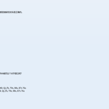
来都是偏紧但实际是正确的。
3bb被四五个对手跟注吧？
K9, QJ, JTs, T9s, 98s, 87s 76s
, QJ, JTs, T9s, 98s, 87s 76s