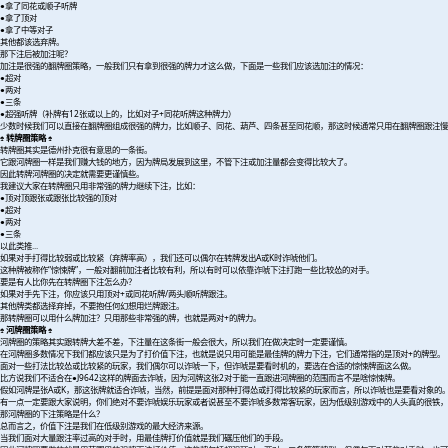
●拿了同花或顺子听牌
●拿了顶对
●拿了中等对子
其他都该选弃牌。
那下注后被加注呢？
加注是很强的翻牌圈策略，一般我们只有拿到很强的牌力才这么做，下面是一些我们应该选加注的情况：
●超对
●两对
●三条
●超强听牌（补牌有12张或以上的，比如对子+同花听牌这种牌力）
少数时候我们可以直接在翻牌圈组成很强的牌力，比如顺子、同花、葫芦、四条甚至同花顺，那这时候通常只用在翻牌圈跟注慢
♠ 转牌圈策略 ♠
转牌圈其实是德州扑克很有意思的一条街。
它跟河牌圈一样是我们赚大钱的地方，因为牌局发展到这里，不管下注或加注量都会变得比较大了。
因此转牌河牌圈的决定就需要更谨慎些。
我建议大家在转牌圈只用非常强的牌力继续下注，比如：
●顶对顶跟张或跟张比较强的顶对
●超对
●两对
●三条
以此类推...
如果对手打得比较弱或比较紧（弃牌率高），我们还可以偶尔在转牌发出A或K时诈唬他们。
这种牌被称作“惊悚牌”，一般对翻前加注者比较有利，所以有时可以依靠诈唬下注打跑一些比较怂的对手。
要是有人比你先在转牌圈下注怎么办？
如果对手先下注，你应该只用顶对+或同花听牌/两头顺听牌跟注。
其他牌类都选择弃掉，不要抱任何幻想用烂牌跟注。
那转牌圈可以用什么牌加注？只用那些非常强的牌，也就是两对+的牌力。
♠ 河牌圈策略 ♠
河牌圈的策略其实跟转牌大差不差，下注量在这条街一般会很大，所以我们在做决定时一定要谨慎。
在河牌圈多数情况下我们都应该只是为了打价值下注，也就是说只用可能是最佳牌的牌力下注，它们通常指的是顶对+的牌型。
面对一些打法比较怂或比较紧的玩家，我们偶尔可以诈唬一下，但诈唬是要看时机的，要选在合适的惊悚牌面这么做。
比方说我们不适合在●J9642这样的牌面去诈唬，因为河牌这张2对于能一直跟进河牌圈的范围而言不是啥惊悚牌。
假如河牌是张A或K，那这张牌就适合诈唬，当然，前提是面对那种打得怂或打得比较紧的玩家而言，所以诈唬也是要看对象的
有一点一定要跟大家说明，你们绝对不要诈唬娱乐玩家或者说甚至不要诈唬多数常客玩家，因为低级别游戏中的人头真的很铁，
那河牌圈的下注策略是什么？
总而言之，价值下注是我们在低级别游戏的最大经济来源。
当我们面对大量跟注率过高的对手时，用最佳牌打价值就是我们碾压他们的手段。