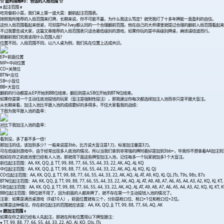
☆ 盈利指南#3：合适的入局范围 ☆
♠ 起注范围 ♠
吃完餐前小菜，我们来上第一道大菜：翻前起注范围表。
按照我所推荐的入局范围来打牌，长期来说，你不可能不赢，为什么我这么笃定？就凭我打了十多年牌能一直盈利的自信。
这份入局范围看起来很紧，可却是Phil Ivey都认同的一个合理翻前范围，他在自己的大师课里就提过合理的翻前入局范围看起
不过我要告诫大家，这篇文章推荐的入局范围表只适合最低级别的游戏，如果你玩的是中高级别牌桌，麻烦请绕道而行。
那翻前我们究竟该用什么范围入局？
位置不同，入局范围不同，以六人桌为例，我们先在位置上达成共识。
EP=前面位置
MP=中间位置
CO=关煞位
BTN=庄位
SB=小盲位
BB=大盲位
翻前的行动都是从EP开始到BB位结束，翻后则是从SB位开始到BTN位结束。
如果你是第一个主动往底池投钱的玩家（盲注是强制性投注），那我建议你每次都选择加注入池而非只是平跟大盲注。
从长期来看，加注入池比平跟入池的成绩要好的多得多，不信大家看我的战绩：
下图为我平跟入池的盈率：
对比下我加注入池的盈率：
看到没，多了差不多一倍！
那加注的话，该加到多少？一般来说是3bb，比方说大盲注是1刀，标准加注量是3刀。
可在低级别游戏中，由于经常出现多人底池的情况，所以当我们拿到非常强的牌时最好是加到3bb+，毕竟你不想拿着AA加注到
假如在你之前底池里已经有人入池，那就用下面这些牌型加注入池，记住每多一个玩家就加多1个大盲注。
前位起注范围：AA, KK, QQ, JJ, TT, 99, 88, 77, 66, 55, 44, 33, 22, AK, AQ, AJ, KQ
中位起注范围：AA, KK, QQ, JJ, TT, 99, 88, 77, 66, 55, 44, 33, 22, AK, AQ, AJ, KQ, KJ, QJ
CO位起注范围：AA, KK, QQ, JJ, TT, 99, 88, 77, 66, 55, 44, 33, 22, AK, AQ, AJ, AT, A9, KQ, KJ, QJ, JTs, T9s, 98s, 87s
BTN位起注范围：AA, KK, QQ, JJ, TT, 99, 88, 77, 66, 55, 44, 33, 22, AK, AQ, AJ, AT, A9, A8, A7, A6, A5, A4, A3, A2, KQ, KJ, KT, 
SB位起注范围：AA, KK, QQ, JJ, TT, 99, 88, 77, 66, 55, 44, 33, 22, AK, AQ, AJ, AT, A9, A8, A7, A6, A5, A4, A3, A2, KQ, KJ, KT, K9
BB位起注范围：BB位就不用了，因为前面的人都弃牌了，就不存在第一个主动投钱入池的情况了。
注意：如果是满员桌游戏（9或10人），前面位置就有三个，分别是枪口位、枪口+1位和枪口位+2位。
如果是这种情况，你在前位起注的范围就应该是：AA, KK, QQ, JJ, TT, 99, 88, 77, 66, AQ, AK
♠ 跟加注范围 ♠
如果在你之前已经有人先起注，那就在所有位置用以下牌型跟注：
● TT, 99, 88, 77, 66, 55, 44, 33, 22, AQ, AJ, KQ, QJs, JTs