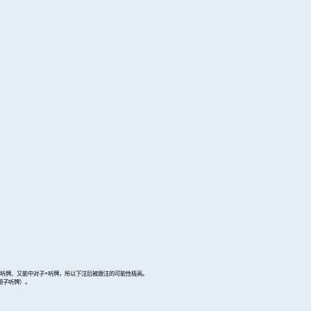
听牌、又能中对子+听牌，所以下注后被跟注的可能性极高。
顺子听牌）。