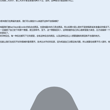
以用第二大对子、第三大对子甚至更差的牌力下注，当然，这种情况只能是偶尔为之。
不让tilt影响我们在牌桌的发挥，我们可以做些什么来避开这种不良情绪呢？
被bad beat或cooler的机会会更高，也意味着tilt的几率会更高，所以如果大家心里并不是很情愿或未准备好的情况
旦输掉了自己定下的那个数额，就立即停手。至于，这个数额是多少，这得依据你自己的心理承受能力来定，比方说输掉一个买入你
的表现了。
的3种反应。每一种反应都写下它的感受，会有这种反应的原因，以及这种反应让人想要遏制的原因和不合理的地方。
信能让我们在经历不好的情绪时看得更开。技术比对手好的玩家，因为知道自己决策没有问题，所以就算在结果不尽人意时，他