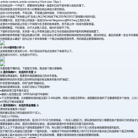
.article-content,.article-content p { font-size: 18px; }
在目前这样一个环境下，想要保持在牌桌一直盈利已经不是件那么轻松的事了。
而这就是我决定将这份扑克小炒整理总结出来给大家的原因。
这份小抄完全免费，不用注册、不用通过邮件接收、不用付出任何代价。
这份小抄涵盖了所有能让你“在线上NL2/NL5和线下NL200/NL500刀”游戏赚大钱的内容。
所谓赚大钱，肯定不是让你摇身一变成为Daniel Negreanu或Phil Ivey之类的大神。
这里的大钱指的是让你至少不用再为生活里的账单发愁，而不是让你一跃成为国家首富。
如果想暴富，不好意思，对于大多数人而言，德州扑克帮不了你。
下面所涉及的内容，无非是一些上手简单且能让你立马在低级别游戏中盈利的牌桌指南罢了。
如果你能乖乖照着下面这些建议打牌，并在没有立竿见影的效果前保持耐性依旧照做，我向你保证，最后的结果一定会令你满意
为啥我能这么确定？因为过去十多年我带着一个笔记本就能周游世界，凭的就是这套策略挣的钱。
☆ 2024版终极小抄 ☆
这就是我跟大家说的小抄，你只用动动手指点击保存下来就可以了。
蓝色部分为可行，红色部分不可行。
光看图看不懂的话，下面是文字版，我会挨个跟大家解释。
☆ 盈利指南#1：合适的扑克室 ☆
想要在牌桌盈利，首要条件就是确保自己的对手是鱼。
确保你所玩的扑克室以及你所玩的级别有足够多的鱼为你“输血”。
扑克室里的鱼越多，你的“血库”就越充足。
鱼指的是哪些玩家，比如打法有以下特征那种：
●翻前经常只是平跟大盲注
●翻前入局范围太宽（VPIP为60或70%那种）
●下注奇怪的数量，比如翻前标准的起注是2-3-4bb这种，但有人却起注到8bb；或是翻后标准的下注量通常是半个底池、
●打得过于被动或激进
☆ 盈利指南#2：合适的资金储备 ☆
游戏资金准备多少合适？
我的建议是自己所玩级别的30个买入。
1份买入=100bb。
以线上级别最低的游戏为例，盲注0.01/0.02刀的常规桌，一份买入就是2刀，那玩游戏前你至少需要往账户里充60刀的资金才
需要准备那么多钱，是因为游戏存在波动，波动指的是德州扑克里常见的盈亏起伏状态。
盈亏上上下下波动在这个游戏里是避免不了的，所以我们才需要准备至少30个买入的资金来抵御游戏里的起伏。
至于我们怎么知道自己是否算一个盈利玩家，一般情况下你玩的手牌数至少到10万手后你才能对自己的战绩有个真正的判断。
因此我上面才说这份小抄不会带来立竿见影的效果，需要大家保持耐性才能看到想要的结果。